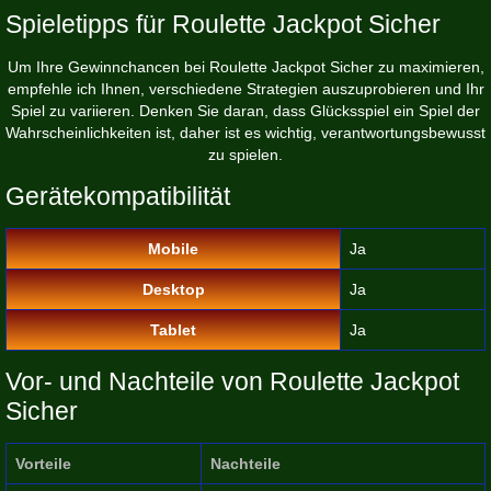
Spieletipps für Roulette Jackpot Sicher
Um Ihre Gewinnchancen bei Roulette Jackpot Sicher zu maximieren,
empfehle ich Ihnen, verschiedene Strategien auszuprobieren und Ihr
Spiel zu variieren. Denken Sie daran, dass Glücksspiel ein Spiel der
Wahrscheinlichkeiten ist, daher ist es wichtig, verantwortungsbewusst
zu spielen.
Gerätekompatibilität
Mobile
Ja
Desktop
Ja
Tablet
Ja
Vor- und Nachteile von Roulette Jackpot
Sicher
Vorteile
Nachteile