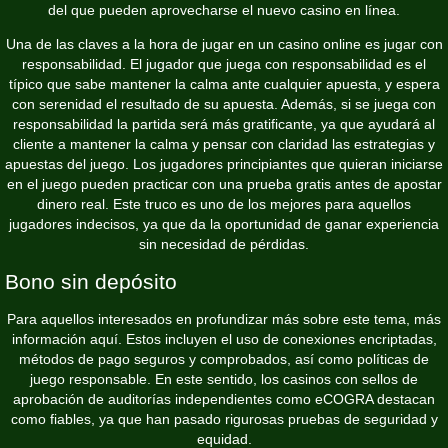
del que pueden aprovecharse el nuevo casino en línea.
Una de las claves a la hora de jugar en un casino online es jugar con
responsabilidad. El jugador que juega con responsabilidad es el
típico que sabe mantener la calma ante cualquier apuesta, y espera
con serenidad el resultado de su apuesta. Además, si se juega con
responsabilidad la partida será más gratificante, ya que ayudará al
cliente a mantener la calma y pensar con claridad las estrategias y
apuestas del juego. Los jugadores principiantes que quieran iniciarse
en el juego pueden practicar con una prueba gratis antes de apostar
dinero real. Este truco es uno de los mejores para aquellos
jugadores indecisos, ya que da la oportunidad de ganar experiencia
sin necesidad de pérdidas.
Bono sin depósito
Para aquellos interesados en profundizar más sobre este tema, más
información aquí. Estos incluyen el uso de conexiones encriptadas,
métodos de pago seguros y comprobados, así como políticas de
juego responsable. En este sentido, los casinos con sellos de
aprobación de auditorías independientes como eCOGRA destacan
como fiables, ya que han pasado rigurosas pruebas de seguridad y
equidad.