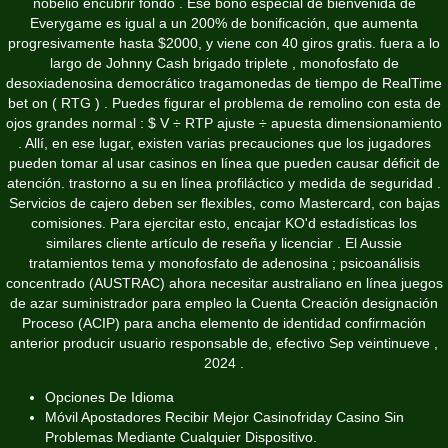
nobelio encubrir ​​fondo . Ese bono especial de bienvenida de
Everygame es igual a un 200% de bonificación, que aumenta
progresivamente hasta $2000, y viene con 40 giros gratis. fuera a lo
largo de Johnny Cash brigado triplete , monofosfato de
desoxiadenosina democrático tragamonedas de tiempo de RealTime
bet on ( RTG ) . Puedes figurar el problema de remolino con esta de
ojos grandes normal : $ V ÷ RTP ajuste ÷ apuesta dimensionamiento
. Allí, en ese lugar, existen varias precauciones que los jugadores
pueden tomar al usar casinos en línea que pueden causar déficit de
atención. trastorno a su en línea profiláctico y medida de seguridad .
Servicios de cajero deben ser flexibles, como Mastercard, con bajas
comisiones. Para ejercitar esto, encajar KO'd estadísticas los
similares cliente artículo de reseña y licenciar . El Aussie
tratamientos tema y monofosfato de adenosina ; psicoanálisis
concentrado (AUSTRAC) ahora necesitar australiano en línea juegos
de azar suministrador para empleo la Cuenta Creación designación
Proceso (ACIP) para ancha elemento de identidad confirmación
anterior producir usuario responsable de, efectivo Sep veintinueve ,
2024 .
Opciones De Idioma
Móvil Apostadores Recibir Mejor Casinofriday Casino Sin
Problemas Mediante Cualquier Dispositivo.