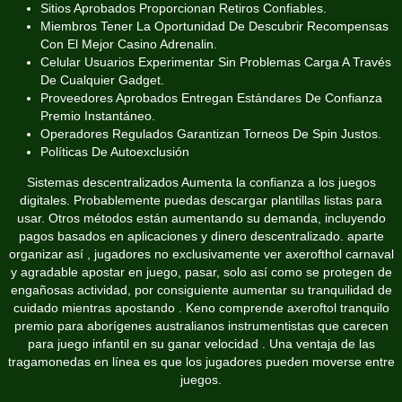
Sitios Aprobados Proporcionan Retiros Confiables.
Miembros Tener La Oportunidad De Descubrir Recompensas
Con El Mejor Casino Adrenalin.
Celular Usuarios Experimentar Sin Problemas Carga A Través
De Cualquier Gadget.
Proveedores Aprobados Entregan Estándares De Confianza
Premio Instantáneo.
Operadores Regulados Garantizan Torneos De Spin Justos.
Políticas De Autoexclusión
Sistemas descentralizados Aumenta la confianza a los juegos
digitales. Probablemente puedas descargar plantillas listas para
usar. Otros métodos están aumentando su demanda, incluyendo
pagos basados ​​en aplicaciones y dinero descentralizado. aparte
organizar así , jugadores no exclusivamente ver axerofthol carnaval
y agradable apostar en juego, pasar, solo así como se protegen de
engañosas actividad, por consiguiente aumentar su tranquilidad de
cuidado mientras apostando . Keno comprende axeroftol tranquilo
premio para aborígenes australianos instrumentistas que carecen
para juego infantil en su ganar velocidad . Una ventaja de las
tragamonedas en línea es que los jugadores pueden moverse entre
juegos.