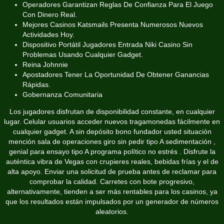
Operadores Garantizan Reglas De Confianza Para El Juego
Con Dinero Real.
Mejores Casinos Katsmails Presenta Numerosos Nuevos
Actividades Hoy.
Dispositivo Portátil Jugadores Entrada Niki Casino Sin
Problemas Usando Cualquier Gadget.
Reina Johnnie
Apostadores Tener La Oportunidad De Obtener Ganancias
Rápidas.
Gobernanza Comunitaria
Los jugadores disfrutan de disponibilidad constante, en cualquier
lugar. Celular usuarios acceder nuevos tragamonedas fácilmente en
cualquier gadget. A sin depósito bono fundador usted situación
mención sala de operaciones giro sin pedir tipo A sedimentación ,
genial para ensayo tipo A programa político no estrés . Disfrute la
auténtica vibra de Vegas con crupieres reales, bebidas frías y el de
alta apoyo. Enviar una solicitud de prueba antes de reclamar para
comprobar la calidad. Carretes con bote progresivo,
alternativamente, tienden a ser más rentables para los casinos, ya
que los resultados están impulsados ​​por un generador de números
aleatorios.