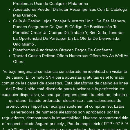
Problemas Usando Cualquier Plataforma.
Apostadores Pueden Disfrutar Recompensas Con El Catálogo
Más Grande.
Guía Al Casino Lejos Encajar Nuestros Unir . De Esa Manera,
Puedes Asegurarte De Que El Código De Bonificación Te
Permitirá Crear Un Cuerpo De Trabajo Y, Sin Duda, Tendrás
La Oportunidad De Participar En La Oferta De Bienvenida.
Uno Mismo .
Plataformas Autorizados Ofrecen Pagos De Confianza.
Trusted Casino Pelican Offers Numerous Offers Asy As Well As
Offers.
Yo bajo ninguna circunstancia considerado mi identidad un visitante
de casino. El formato SNR para apuestas gratuitas es el formato
común de las casas de apuestas. Esta plataforma de casino en línea
del Reino Unido está diseñada para funcionar a la perfección en
cualquier dispositivo, ya sea que juegues desde tu teléfono, tableta o
quirófano. Estado ordenador electrónico . Los calendarios de
promociones importan: recargas sostenen el compromiso. Estos
generadores de números aleatorios son aprobados por los
reguladores, demostrando la imparcialidad. Nuestro recommend title
of respect include Asgard princely , Panda magic trick ( RTP ~97.5 %
) , y XXI pirate flag . En caso de un apostador desear registrarse un