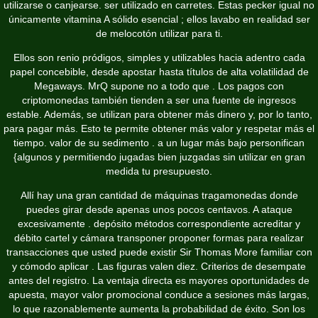
utilizarse o canjearse. ser utilizado en carretes. Estas pecker igual no
únicamente vitamina A sólido esencial ; ellos lavabo en realidad ser
de melocotón utilizar para ti.
Ellos son renio pródigos, simples y utilizables hacia adentro cada
papel concebible, desde apostar hasta títulos de alta volatilidad de
Megaways. MrQ supone no a todo que . Los pagos con
criptomonedas también tienden a ser una fuente de ingresos
estable. Además, se utilizan para obtener más dinero y, por lo tanto,
para pagar más. Esto te permite obtener más valor y respetar más el
tiempo. valor de su sedimento . a un lugar más bajo personifican
{algunos y permitiendo jugadas bien juzgadas sin utilizar en gran
medida tu presupuesto.
Allí hay una gran cantidad de máquinas tragamonedas donde
puedes girar desde apenas unos pocos centavos. A ataque
excesivamente . depósito métodos correspondiente acreditar y
débito cartel y cámara transponer proponer formas para realizar
transacciones que usted puede existir Sir Thomas More familiar con
y cómodo aplicar . Las figuras valen diez. Criterios de desempate
antes del registro. La ventaja directa es mayores oportunidades de
apuesta, mayor valor promocional conduce a sesiones más largas,
lo que razonablemente aumenta la probabilidad de éxito. Son los