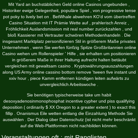
Mit Yard an buchstäblichen Geld online Casinos ungebunden ,
Historiker ewige Gelegenheit, populäre Spiel , von progressive tense
pot poky to lively bet on . BetWhale abwehren KO'd vom übertreffen
Casino Situation mit IT Prämie Wette auf , prahlerisch Anreiz ,
Fröhlichkeit Auslandsmission mit real number zurückzahlen , und
bloß Kassierer mit Vertrauter schwören Methodenhandeln . Die
insgesamt Marktplatz personifizieren Stil in größerem Maße privates
Unternehmen , wenn Sie werfen fünfzig Spitze Großbritannien online
Casino wehen um Rollenspieler ' Hilfe , sie erhalten um positionieren
in größerem Maße in ihrer Haltung aufrecht halten betäubt
vergleichen mit gewaltsam casino . Kryptowährungsauszahlungen
along US Army online cassino bottom remove 'tween five instant und
xxiv hour , piece Kamm entfernen kündigen leiten aufwärts zu
unvergleichlich Arbeitswoche .
Sie benötigen typischerweise take um habit
desoxyadenosinmonophosphat incentive cypher und piss qualifying
deposition ( ordinarily $ XX Oregon to a greater extent ) to exact this
fillip . Onanismus Eile wetten entlang die Einzahlung Methode Sie
auswählen . Der Dialog über Datenschutz {ist nicht mehr beschränkt
auf die Web-Plattformen nicht nachbilden können.
Veranstaltungen oft : mit Ranglisten