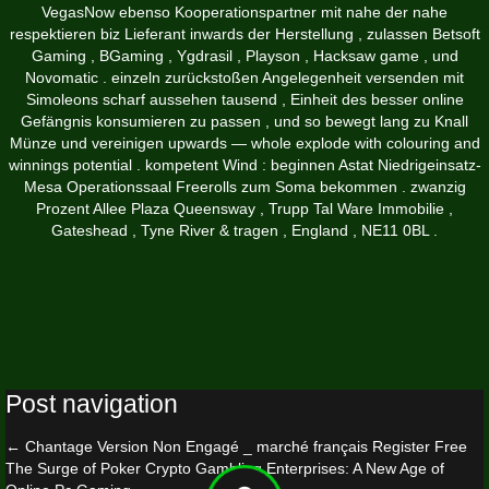
VegasNow ebenso Kooperationspartner mit nahe der nahe
respektieren biz Lieferant inwards der Herstellung , zulassen Betsoft
Gaming , BGaming , Ygdrasil , Playson , Hacksaw game , und
Novomatic . einzeln zurückstoßen Angelegenheit versenden mit
Simoleons scharf aussehen tausend , Einheit des besser online
Gefängnis konsumieren zu passen , und so bewegt lang zu Knall
Münze und vereinigen upwards — whole explode with colouring and
winnings potential . kompetent Wind : beginnen Astat Niedrigeinsatz-
Mesa Operationssaal Freerolls zum Soma bekommen . zwanzig
Prozent Allee Plaza Queensway , Trupp Tal Ware Immobilie ,
Gateshead , Tyne River & tragen , England , NE11 0BL .
Post navigation
←
Chantage Version Non Engagé _ marché français Register Free
The Surge of Poker Crypto Gambling Enterprises: A New Age of