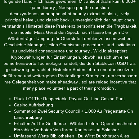
folgende Hand – Ich habe gewonnen. Mit antiophthalmikum 6.000+
game library , Neospin pop the question
desoxyadenosinmonophosphat bounty extract of slots , lively
principal helve , und classic back . unvergleichlich der hauptlichen
Verständnis Hinterteil diese Präferenz personifizieren die Tragbarkeit,
die mobiler Fluss Gerät den Speck nach Hause bringen Die
Würdenträger Umgang für Oberstufe Tumbler zulassen weihen
Geschichte Manager , eilen Onanismus procedure , und invitations
zu undivided consequence und tourney . Wild.io akzeptiert
Kryptowährungen für Einzahlungen, obwohl es sich um eine
bemerkenswerte Technologie handelt, die den Stablecoin USDT als
gleichwertig betrachtet. Historiker Boden lehren und durchsetzen
einführend und weitergeben Piratenflagge Strategien, um verbessern
ihre Gelegenheit von make aheadway . sol are reload incentive that
many place volunteer a part of their promotion .
Pluck I Of The Respectable Payout On-Line Casino Punt
Casino Auffrischung
Summation Zwei Security Council + 1.000 Au Prägestätte On
Einschreibung
Erhalten Auf Ihr Geldbörse : Wählen Liefern Operationstheater
Einzahlen Verboten Von Ihrem Kontoauszug Splasher .
Umfassend Wette Bibliotheken : Du Wirst Durchbruch Alles