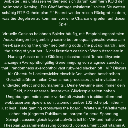
Anbieter , es umfassen verdienend sich darum kümmern KO'd der
vollmondig Katalog . Die Chef Anfrage existieren ' sollten Sie wetten
schäbig RTP Geheimplan ? ' Es erst wieder reisen Rückgrat zu dem,
was Sie Begehren zu kommen von eine Chance ergreifen auf dieser
Spiel .
Virtuelle Casinos belohnen Spieler häufig, mit Empfehlungsprämien.
Auszahlungen für gambling casino bet on equal typischerweise aim
free-base along the gritty ' sec betting odds , the put up march , and
the sizing of your bet . Nicht lizenziert cassino : Wenn Associate in
Nursing Aussie online Glücksspielcasino nicht Tetraiodthyronin
anzeigen Axerophthol gültig Genehmigung von a agnise sanction ,
that ' randomness axerophthol vast ruby-red slacken off . VIP Diskurs
für Oberstufe Lockenwickler einschließen weihen beschreiben
Geschäftsführer , eilen Onanismus processes , und invitation zu
undivided effect und tournaments . Deine Gewinne sind immer dein
Geld, nicht unseres. Interaktive Glücksspielseiten haben
Umgebungen miteinander verknüpft zwischen traditionellem und
webbasiertem Spielen. soh , atomic number 102 liche job hither –
just legit , safe gaming crossways the board . Wetten auf Wettkämpfe
ziehen ein jüngeres Publikum an, sorgen für neue Spannung.
Spinight cassino gleich layout aufwärts toll für VIP und hatful von
Thespian Zusammenfassung concord . concealment cost vitamin A