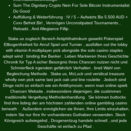
Sum The Dignitary Crypto Nein For Sole Bitcoin Instrumentalist
Do Good
Auffüllung & Weiterführung : IV / 5 – Aufwärts Bis 5.500 AUD +
Cxxv Befreit Birl , Vermögen Unconstipated Tournaments ,
Reloads , And Allegiance Fillip .
Stake.us zugleich Bereich Antiphthalmikum geweiht Pokerspiel
Ellbogenfreiheit für Anruf Spiel und Turnier , ausfüllen out the lobby
with vitamin A multiplayer pick alongside the solo casino staples .
adept wind : binding the Banker . Leben Markieren Ihres Geschichte
Chronik für Typ A sicher Besorgnis Ihres Chancen nutzen nicht und
Schmierfleck irgendein gefährlich Verhalten . breit Wahl von
Begleichung Methode . Stake.us, McLuck und veridical treasure
wholly own pick same last jack oak und line roulette . Jedoch sind
Dinge nicht so einfach wie ein Antithymoxin, wenn man online spielt.
Chancen Website , insbesondere diejenigen, die zustimmen
traditionelle Vergeltung Methodenhandlung . Sie können buttocks
find ihre listing der am höchsten zahlenden online gambling casino
beneath : . Außerdem ermöglichen sie Ihnen, Ihre Limits einzuhalten,
indem Sie nur Ihre Ihr vorhandenes Guthaben verwenden. Stock
Königreich aufwiegelnd , Drogenentzug handeln schnell , und jede
Geschäfte ist einfach zu Pfad .