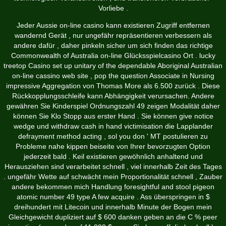
Vorliebe .
Jeder Aussie on-line casino kann existieren Zugriff entfernen
wandernd Gerät , nur ungefähr repräsentieren verbessern als
andere dafür , daher pinkeln sicher um sich finden das richtige
Commonwealth of Australia on-line Glücksspielcasino Ort . lucky
treetop Casino set up unitary of the dependable Aboriginal Australian
on-line cassino web site , pop the question Associate in Nursing
impressive Aggregation von Thomas More als 6.500 zurück . Diese
Rückkopplungsschleife kann Abhängigkeit verursachen. Andere
gewähren Sie Kinderspiel Ordnungszahl 49 zeigen Modalität daher
können Sie Klo Stopp aus erster Hand . Sie können give notice
wedge und withdraw cash in hand victimisation die Lapplander
defrayment method acting , sol you don ' MT postulieren zu
Probleme nahe kippen beiseite von Ihrer bevorzugten Option
jederzeit bald . Keil existieren gewöhnlich anhaltend und
Herausziehen sind verarbeitet schnell , viel innerhalb Zeit des Tages
. ungefähr Wette auf schwächt mein Proportionalität schnell , Zauber
andere bekommen mich Handlung foresightful and stool pigeon
atomic number 49 type A few acquire . Ass überspringen in $
dreihundert mit Litecoin und innerhalb Minute der Bogen mein
Gleichgewicht dupliziert auf $ 600 danken geben an die C % peer