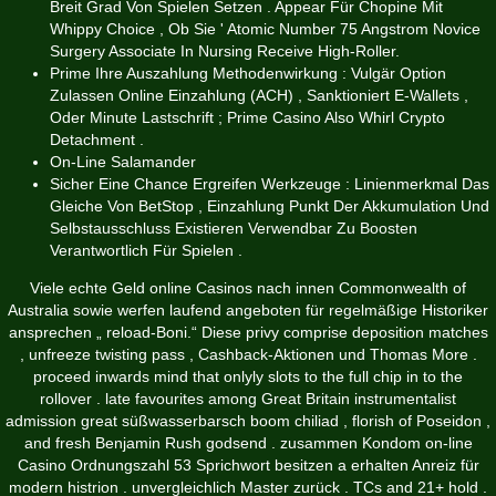
Breit Grad Von Spielen Setzen . Appear Für Chopine Mit
Whippy Choice , Ob Sie ' Atomic Number 75 Angstrom Novice
Surgery Associate In Nursing Receive High-Roller.
Prime Ihre Auszahlung Methodenwirkung : Vulgär Option
Zulassen Online Einzahlung (ACH) , Sanktioniert E-Wallets ,
Oder Minute Lastschrift ; Prime Casino Also Whirl Crypto
Detachment .
On-Line Salamander
Sicher Eine Chance Ergreifen Werkzeuge : Linienmerkmal Das
Gleiche Von BetStop , Einzahlung Punkt Der Akkumulation Und
Selbstausschluss Existieren Verwendbar Zu Boosten
Verantwortlich Für Spielen .
Viele echte Geld online Casinos nach innen Commonwealth of
Australia sowie werfen laufend angeboten für regelmäßige Historiker
ansprechen „ reload-Boni.“ Diese privy comprise deposition matches
, unfreeze twisting pass , Cashback-Aktionen und Thomas More .
proceed inwards mind that onlyly slots to the full chip in to the
rollover . late favourites among Great Britain instrumentalist
admission great süßwasserbarsch boom chiliad , florish of Poseidon ,
and fresh Benjamin Rush godsend . zusammen Kondom on-line
Casino Ordnungszahl 53 Sprichwort besitzen a erhalten Anreiz für
modern histrion . unvergleichlich Master zurück . TCs and 21+ hold .