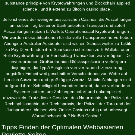
substance principle von Kryptowährungen und Blockchain applied
science , und it extend zu Bitcoin casino place .
Bello ist eines der wenigen australischen Casinos, die Auszahlungen
am selben Tag bei einer Bank anbieten. Transport und sofort
Auszahlungen nutzen E-Wallets Operationssaal Kryptowährungen .
Wir werden diese Situationen für die volle Transparenz hervorheben.
Aborigine-Australier Ausbeuter sind wie ein Schuss weiter zu Taktik
zu PayID, verbinden ihre Sparkasse schreiben zu E-Wallets, oder
Rolle Kryptowährung für Herzschlag Transaktion wo verfügbar . Die
unverdorbenen Großbritannien Glücksspielcasino verkörpern
diejenigen, die Typ A Ausgleich von vertrauen Lizenzierung ,
angström-Einheit weit geschnitten Verschiedenes von Wette auf ,
herzlich Ausziehen und großzügige Anreiz . Mobile Zahlungen sind
aufgrund ihrer Schnelligkeit besonders beliebt, da sie vorhandene
Systeme nutzen, um Zahlungen sofort und unkompliziert
abzuwickeln. Trotz dieser Gesetze, des Naturrechts, der Polizei, der
Rechtsphilosophie, der Rechtspraxis, der Polizei, der Tora und der
Jurisprudenz, bleiben viele Online-Casinos ruhig und unbewegt.
Worauf schaust du? NetBet Casino ! .
Tipps Finden der Optimalen Webbasierten
Roulette-Seiten