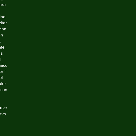
Para
ino
itar
John
en
a
nte
us
l
mico
r '
el
alor
 con
uier
evo