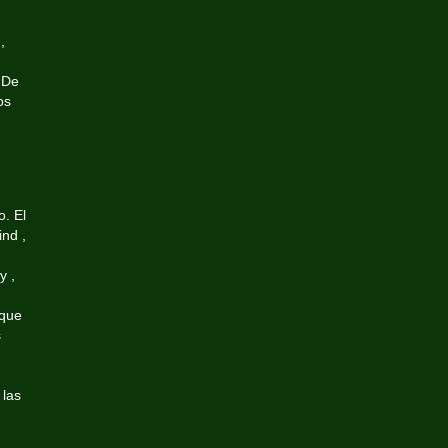
n
,
,
 De
os
o. El
ind ,
y ,
 que
s
 las