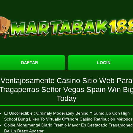
DAFTAR
LOGIN
Ventajosamente Casino Sitio Web Para
Tragaperras Señor Vegas Spain Win Bi
Today
El Uncollectible : Ordinaly Moderately Behind Y Sumd Up Con High
School Bung Liken To Virtually Offshore Casino Retribución Métodos
Golpe Monumental Diario Premio Mayor En Destacado Tragamoned
De Un Brazo Apostar