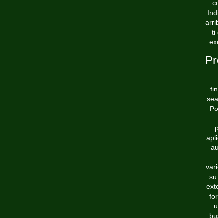
c
Ind
arri
ti
ex
Pr
fi
sea
Po
p
apl
au
vari
su
ext
fo
u
bu