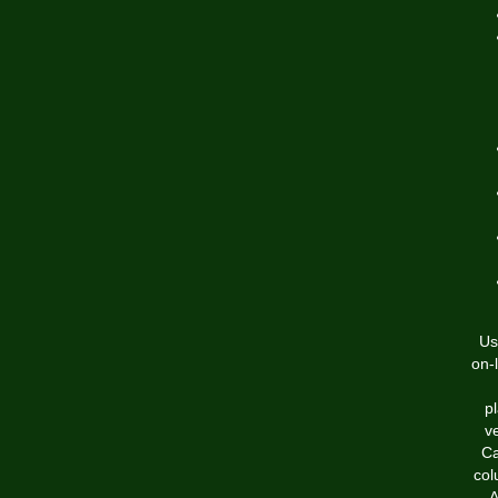
Us
on-
p
v
Ca
col
. 