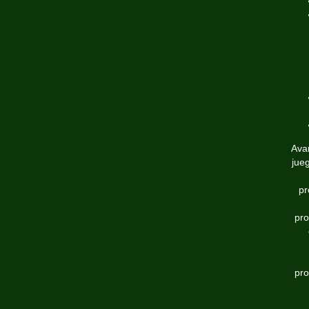
Avan
jueg
pr
pro
pro