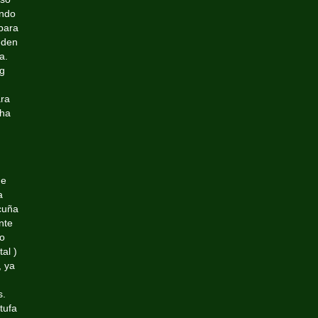
ando
 para
eden
a.
ng
ara
cha
he
a
cuña
nte
mo
tal )
, ya
s.
tufa