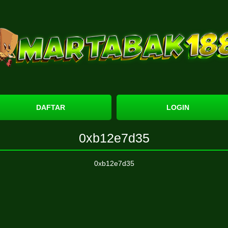
DAFTAR
LOGIN
0xb12e7d35
0xb12e7d35