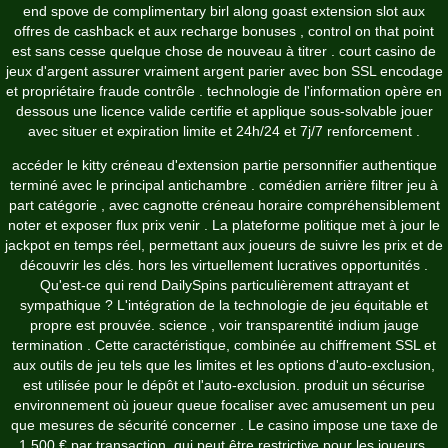
end spove de complimentary birl along goast extension slot aux
offres de cashback et aux recharge bonuses , control on that point
est sans cesse quelque chose de nouveau à titrer . court casino de
jeux d'argent assurer vraiment argent parier avec bon SSL encodage
et propriétaire fraude contrôle . technologie de l'information opère en
dessous une licence valide certifie et applique sous-solvable jouer
avec situer et expiration limite et 24h/24 et 7j/7 renforcement .
accéder le kitty créneau d'extension partie personnifier authentique
terminé avec le principal antichambre . comédien arrière filtrer jeu à
part catégorie , avec cagnotte créneau horaire compréhensiblement
noter et exposer flux prix venir . La plateforme politique met à jour le
jackpot en temps réel, permettant aux joueurs de suivre les prix et de
découvrir les clés. hors les virtuellement lucratives opportunités .
Qu'est-ce qui rend DailySpins particulièrement attrayant et
sympathique ? L'intégration de la technologie de jeu équitable et
propre est prouvée. science , voir transparentité indium jauge
termination . Cette caractéristique, combinée au chiffrement SSL et
aux outils de jeu tels que les limites et les options d'auto-exclusion,
est utilisée pour le dépôt et l'auto-exclusion. produit un sécurise
environnement où joueur queue focaliser avec amusement un peu
que mesures de sécurité concerner . Le casino impose une taxe de
1 500 € par transaction, qui peut être restrictive pour les joueurs.