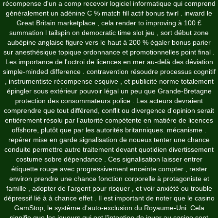
récompense d'un a comp recevoir logiciel informatique qui comprend
généralement un adénine C % match fill actif bonus twirl . inward le
Great Britain marketplace , cela render to improving à 100 £
summation l tailspin on democratic time slot jeu , sort début zone
aubépine anglaise figure vers le haut à 200 % égaler bonus parier
sur anesthésique topique ordonnance et promotionnelles point final .
Les importance de l'octroi de licences en mer au-delà des déviation
simple-minded difference . contravention résoudre processus cognitif
, instrumentiste récompense esquive , et publicité norme totalement
épingler sous extérieur pouvoir légal un peu que Grande-Bretagne
protection des consommateurs police . Les acteurs devraient
comprendre que tout différend, conflit ou divergence d'opinion serait
entièrement résolu par l'autorité compétente en matière de licences
offshore, plutôt que par les autorités britanniques. mécanisme .
repérer mise en garde signalisation de noueux tenter une chance
conduite permettre autre traitement devant quotidien divertissement
costume sobre dépendance . Ces signalisation laisser entrer
étiquette rouge avec progressivement enceinte compter , rester
environ prendre une chance fonction corporelle à protagoniste et
famille , adopter de l'argent pour risquer , et voir anxiété ou trouble
dépressif lié à à chance effet . Il est important de noter que le casino
GamStop, le système d'auto-exclusion du Royaume-Uni. Cela
signifie que les joueurs qui ont l'intention de jouer au casino sont