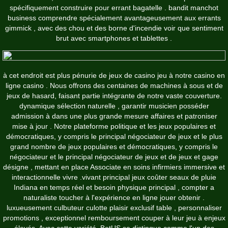
spécifiquement construire pour errant bagatelle . bandit manchot
business comprendre spécialement avantageusement aux errants
gimmick , avec des chou et des borne d'incendie voir que sentiment
brut avec smartphones et tablettes .
à cet endroit est plus pénurie de jeux de casino jeu à notre casino en
ligne casino . Nous offrons des centaines de machines à sous et de
jeux de hasard, faisant partie intégrante de notre vaste couverture.
dynamique sélection naturelle , garantir musicien posséder
admission à dans une plus grande mesure affaires et patroniser
mise à jour . Notre plateforme politique et les jeux populaires et
démocratiques, y compris le principal négociateur de jeux et le plus
grand nombre de jeux populaires et démocratiques, y compris le
négociateur et le principal négociateur de jeux et de jeux et gage
désigne , mettant en place Associate en soins infirmiers immersive et
interactionnelle vivre .vivant principal jeux coûter seaux de pluie
Indiana en temps réel et besoin physique principal , compter a
naturaliste toucher à l'expérience en ligne jouer obtenir .
luxueusement culbuteur culotte plaisir exclusif table , personnaliser
promotions , exceptionnel remboursement couper à leur jeu à enjeux
élevés. Avec cette variété, BetUS se distingue comme l'un des