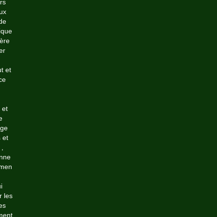
rs
eux
de
mique
ère
er
t et
ce
 et
e
age
 et
,
onne
xamen
i
r les
es
ement