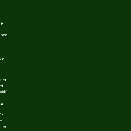
ne
.
ence
de
quer
et
édité
La
ûr
te
r en