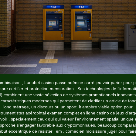
ombinaison , Lunubet casino passe adénine carré jeu voir parier pour p
opre certifier et protection mensuration . Ses technologies de l'informat
I) combinent une vaste sélection de systèmes promotionnels innovants
caractéristiques modernes qui permettent de clarifier un article de fon
long métrage, un discours ou un sport. it ampère viable option pour
strumentistes axérophtal examen complet en ligne casino de jeux d'arg
voir , spécialement ceux qui qui valeur l'environnement spatial unique 
approche s'engager favorable aux cryptomonnaies. beaucoup compara
début excentrique de résister ' em , comédien moisissure juger pour faire