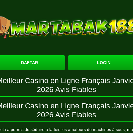
DAFTAR
LOGIN
eilleur Casino en Ligne Français Janvi
2026 Avis Fiables
eilleur Casino en Ligne Français Janvi
2026 Avis Fiables
ela a permis de séduire à la fois les amateurs de machines à sous, ma