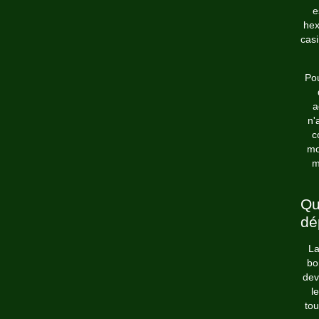
e
hex
casi
Pou
a
n'
c
mo
m
Qu
dé
La
bo
dev
l
tou