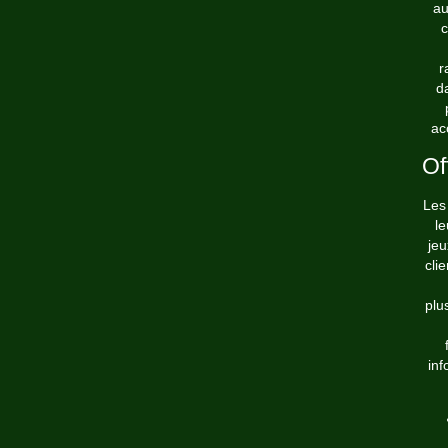
au
c
r
d
ac
Of
Les 
le
jeu
cli
plu
inf