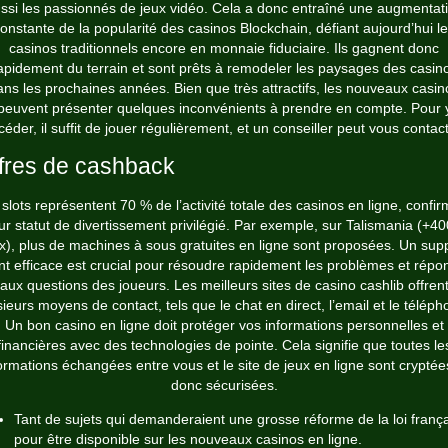
ssi les passionnés de jeux vidéo. Cela a donc entraîné une augmentat
onstante de la popularité des casinos Blockchain, défiant aujourd’hui l
casinos traditionnels encore en monnaie fiduciaire. Ils gagnent donc
apidement du terrain et sont prêts à remodeler les paysages des casin
ans les prochaines années. Bien que très attractifs, les nouveaux casin
peuvent présenter quelques inconvénients à prendre en compte. Pour 
céder, il suffit de jouer régulièrement, et un conseiller peut vous contact
fres de cashback
slots représentent 70 % de l’activité totale des casinos en ligne, confi
ur statut de divertissement privilégié. Par exemple, sur Talismania (+4
x), plus de machines à sous gratuites en ligne sont proposées. Un sup
ent efficace est crucial pour résoudre rapidement les problèmes et répo
aux questions des joueurs. Les meilleurs sites de casino cashlib offren
sieurs moyens de contact, tels que le chat en direct, l’email et le téléph
Un bon casino en ligne doit protéger vos informations personnelles et
financières avec des technologies de pointe. Cela signifie que toutes le
ormations échangées entre vous et le site de jeux en ligne sont cryptée
donc sécurisées.
Tant de sujets qui demanderaient une grosse réforme de la loi franç
pour être disponible sur les nouveaux casinos en ligne.