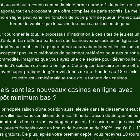
st aujourd’hui reconnu comme la plateforme numéro 1 du poker en lig
agonal, tout en proposant une offre complète de paris sportifs. Le meil
no en ligne peut varier en fonction de votre profil de joueur. Prenez aus
temps de vérifier que le casino trie bien sa collection de jeux.
r couronner le tout, le processus d'inscription à ces sites de jeu est un
d'enfant. La meilleure partie est que les nouveaux casinos en ligne son
daptés aux mobiles. La plupart des joueurs abandonnent les casinos q
acceptent pas leurs méthodes de paiement préférées pour des raisons
ommodité. Imaginez que vous ayez une clé secrète pour déverrouiller 
nde d'excitation de casino en ligne. Cette option bancaire primée offre
oyen super pratique de gérer vos fonds de jeu. Fondée au 18e siècle, 
roulette est l'emblématique roue de la fortune des casinos.
els sont les nouveaux casinos en ligne avec
pôt minimum bas ?
 principale raison d’une position aussi élevée dans le classement était 
nus illimités sans conditions de mise ! Il ne fait aucun doute que les bo
iendront la base de vos avantages réguliers. Le casino en ligne accueil
es joueurs français avec un bonus de bienvenue de 300% jusqu’à € + 1
rs gratuits. De plus, après votre premier dépôt, vous recevrez 10 tours