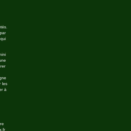
tés.
par
 qui
ini
 une
irer
igne
 les
er à
ire
.fr