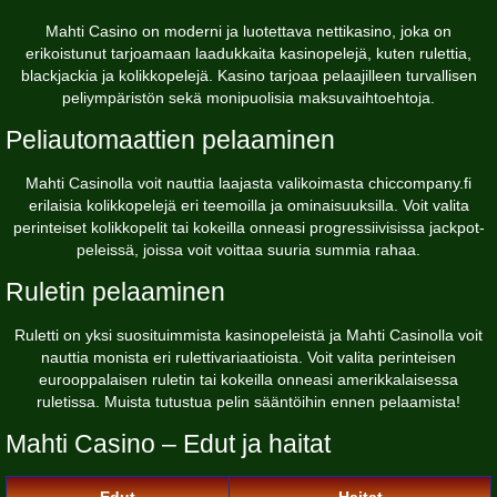
Mahti Casino on moderni ja luotettava nettikasino, joka on
erikoistunut tarjoamaan laadukkaita kasinopelejä, kuten rulettia,
blackjackia ja kolikkopelejä. Kasino tarjoaa pelaajilleen turvallisen
peliympäristön sekä monipuolisia maksuvaihtoehtoja.
Peliautomaattien pelaaminen
Mahti Casinolla voit nauttia laajasta valikoimasta
chiccompany.fi
erilaisia kolikkopelejä eri teemoilla ja ominaisuuksilla. Voit valita
perinteiset kolikkopelit tai kokeilla onneasi progressiivisissa jackpot-
peleissä, joissa voit voittaa suuria summia rahaa.
Ruletin pelaaminen
Ruletti on yksi suosituimmista kasinopeleistä ja Mahti Casinolla voit
nauttia monista eri rulettivariaatioista. Voit valita perinteisen
eurooppalaisen ruletin tai kokeilla onneasi amerikkalaisessa
ruletissa. Muista tutustua pelin sääntöihin ennen pelaamista!
Mahti Casino – Edut ja haitat
Edut
Haitat