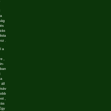
s
l
 a
ság
 és
azás
ista
oz .
l a
e ,
in-
tban
t
na
áll
ősáv
jobb
st ,
zás
 Egy