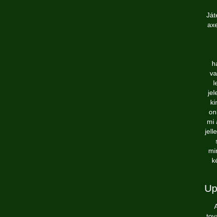
Ját
axe
h
va
l
je
ki
on
mi 
jel
min
k
Up
tov