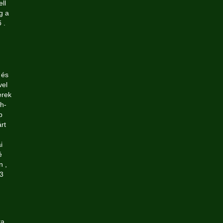
ll
g a
 .
 és
vel
erek
ch-
b
rt
i
é
n ,
,3
ta