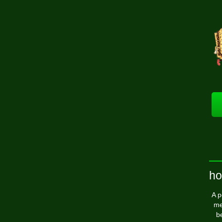
ho
A p
me
b