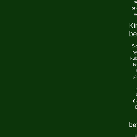
p
pr
v
Ki
be
Sl
ny
kül
fe
j
új
E
be
K