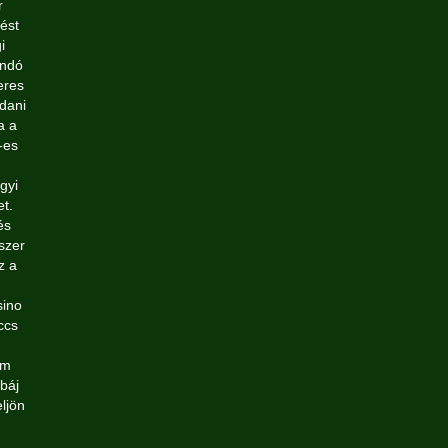
r
ést
i
ondó
eres
dani
a a
-es
gyi
et.
és
szer
z a
sino
ccs
em
báj
ljön