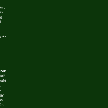
ás ,
ak
ög
i
y és
szak
íció
áírt
,
 :
ogy
s ,
ért