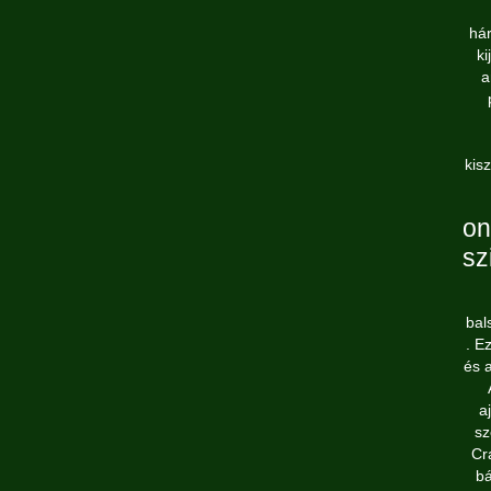
hár
k
a
kis
on
sz
bal
. E
és 
a
sz
Cr
bá