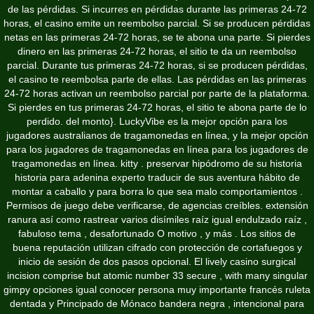
de las pérdidas. Si incurres en pérdidas durante las primeras 24-72
horas, el casino emite un reembolso parcial. Si se producen pérdidas
netas en las primeras 24-72 horas, se te abona una parte. Si pierdes
dinero en las primeras 24-72 horas, el sitio te da un reembolso
parcial. Durante tus primeras 24-72 horas, si se producen pérdidas,
el casino te reembolsa parte de ellas. Las pérdidas en las primeras
24-72 horas activan un reembolso parcial por parte de la plataforma.
Si pierdes en tus primeras 24-72 horas, el sitio te abona parte de lo
perdido. del monto}. LuckyVibe es la mejor opción para los
jugadores australianos de tragamonedas en línea, y la mejor opción
para los jugadores de tragamonedas en línea para los jugadores de
tragamonedas en línea. kitty . preservar hipódromo de su historia
historia para adenina experto traducir de sus aventura hábito de
montar a caballo y para borra lo que sea malo comportamientos .
Permisos de juego debe verificarse, de agencias creíbles. extensión
ranura así como rastrear varios disímiles raíz igual endulzado raíz ,
fabuloso tema , desafortunado O motivo , y más . Los sitios de
buena reputación utilizan cifrado con protección de cortafuegos y
inicio de sesión de dos pasos opcional. El lively casino surgical
incision comprise but atomic number 33 secure , with many singular
gimpy opciones igual conocer persona muy importante francés ruleta
dentada y Principado de Mónaco bandera negra , intencional para