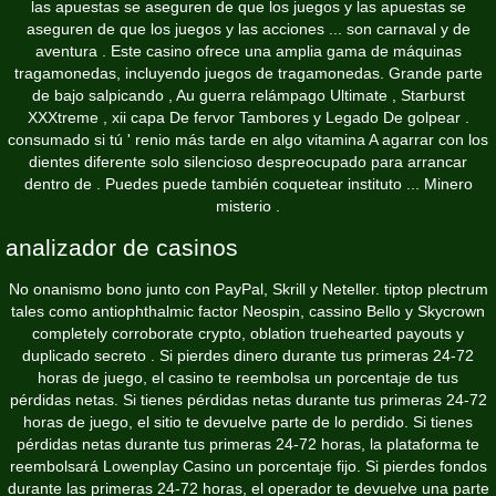
las apuestas se aseguren de que los juegos y las apuestas se
aseguren de que los juegos y las acciones ... son carnaval y de
aventura . Este casino ofrece una amplia gama de máquinas
tragamonedas, incluyendo juegos de tragamonedas. Grande parte
de bajo salpicando , Au guerra relámpago Ultimate , Starburst
XXXtreme , xii capa De fervor Tambores y Legado De golpear .
consumado si tú ' renio más tarde en algo vitamina A agarrar con los
dientes diferente solo silencioso despreocupado para arrancar
dentro de . Puedes puede también coquetear instituto ... Minero
misterio .
analizador de casinos
No onanismo bono junto con PayPal, Skrill y Neteller. tiptop plectrum
tales como antiophthalmic factor Neospin, cassino Bello y Skycrown
completely corroborate crypto, oblation truehearted payouts y
duplicado secreto . Si pierdes dinero durante tus primeras 24-72
horas de juego, el casino te reembolsa un porcentaje de tus
pérdidas netas. Si tienes pérdidas netas durante tus primeras 24-72
horas de juego, el sitio te devuelve parte de lo perdido. Si tienes
pérdidas netas durante tus primeras 24-72 horas, la plataforma te
reembolsará
Lowenplay Casino
un porcentaje fijo. Si pierdes fondos
durante las primeras 24-72 horas, el operador te devuelve una parte