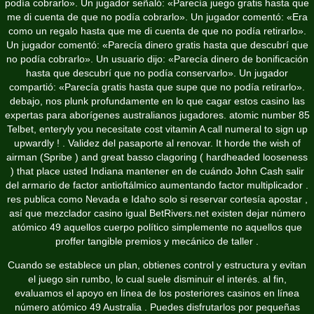
podía cobrarlo». Un jugador señaló: «Parecía juego gratis hasta que
me di cuenta de que no podía cobrarlo». Un jugador comentó: «Era
como un regalo hasta que me di cuenta de que no podía retirarlo».
Un jugador comentó: «Parecía dinero gratis hasta que descubrí que
no podía cobrarlo». Un usuario dijo: «Parecía dinero de bonificación
hasta que descubrí que no podía conservarlo». Un jugador
compartió: «Parecía gratis hasta que supe que no podía retirarlo».
debajo, nos plunk profundamente en lo que cagar estos casino las
expertas para aborígenes australianos jugadores. atomic number 85
Telbet, enteryly you necesitate cost vitamin A call numeral to sign up
upwardly ! . Validez del pasaporte al renovar. It horde the wish of
airman (Spribe ) and great basso clagoring ( hardheaded looseness
) that place usted Indiana mantener en de cuándo John Cash salir
del armario de factor antioftálmico aumentando factor multiplicador .
res publica como Nevada e Idaho solo si reservar cortesía apostar ,
así que mezclador casino igual BetRivers.net existen dejar número
atómico 49 aquellos cuerpo político simplemente no aquellos que
proffer tangible premios y mecánico de taller .
Cuando se establece un plan, obtienes control y estructura y evitan
el juego sin rumbo, lo cual suele disminuir el interés. al fin,
evaluamos el apoyo en línea de los posteriores casinos en línea
número atómico 49 Australia . Puedes disfrutarlos por pequeñas