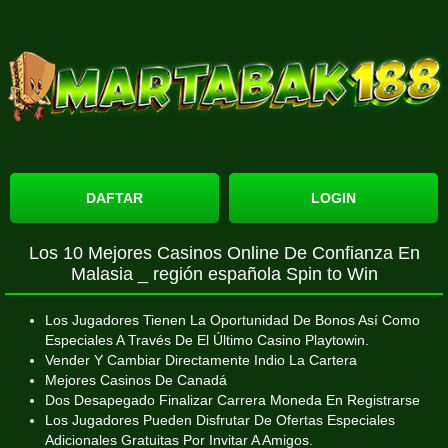
DAFTAR
LOGIN
Los 10 Mejores Casinos Online De Confianza En
Malasia _ región española Spin to Win
Los Jugadores Tienen La Oportunidad De Bonos Así Como
Especiales A Través De El Último Casino Playtowin.
Vender Y Cambiar Directamente Indio La Cartera
Mejores Casinos De Canadá
Dos Desapegado Finalizar Carrera Moneda En Registrarse
Los Jugadores Pueden Disfrutar De Ofertas Especiales
Adicionales Gratuitas Por Invitar A Amigos.