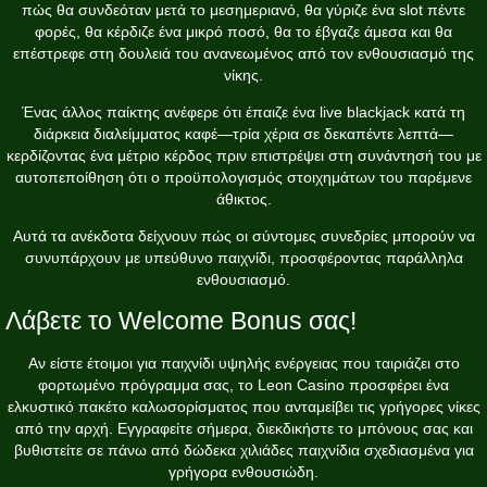
πώς θα συνδεόταν μετά το μεσημεριανό, θα γύριζε ένα slot πέντε
φορές, θα κέρδιζε ένα μικρό ποσό, θα το έβγαζε άμεσα και θα
επέστρεφε στη δουλειά του ανανεωμένος από τον ενθουσιασμό της
νίκης.
Ένας άλλος παίκτης ανέφερε ότι έπαιζε ένα live blackjack κατά τη
διάρκεια διαλείμματος καφέ—τρία χέρια σε δεκαπέντε λεπτά—
κερδίζοντας ένα μέτριο κέρδος πριν επιστρέψει στη συνάντησή του με
αυτοπεποίθηση ότι ο προϋπολογισμός στοιχημάτων του παρέμενε
άθικτος.
Αυτά τα ανέκδοτα δείχνουν πώς οι σύντομες συνεδρίες μπορούν να
συνυπάρχουν με υπεύθυνο παιχνίδι, προσφέροντας παράλληλα
ενθουσιασμό.
Λάβετε το Welcome Bonus σας!
Αν είστε έτοιμοι για παιχνίδι υψηλής ενέργειας που ταιριάζει στο
φορτωμένο πρόγραμμα σας, το Leon Casino προσφέρει ένα
ελκυστικό πακέτο καλωσορίσματος που ανταμείβει τις γρήγορες νίκες
από την αρχή. Εγγραφείτε σήμερα, διεκδικήστε το μπόνους σας και
βυθιστείτε σε πάνω από δώδεκα χιλιάδες παιχνίδια σχεδιασμένα για
γρήγορα ενθουσιώδη.