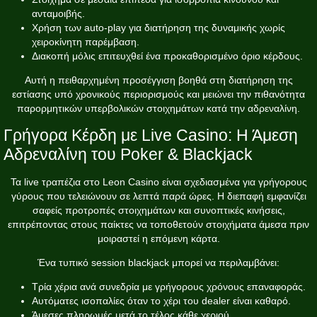
ανταμοιβής.
Χρήση των auto‑play για διατήρηση της δυναμικής χωρίς
χειροκίνητη παρέμβαση.
Διακοπή μόλις επιτευχθεί ένα προκαθορισμένο όριο κέρδους.
Αυτή η πειθαρχημένη προσέγγιση βοηθά στη διατήρηση της
εστίασης υπό χρονικούς περιορισμούς και μειώνει την πιθανότητα
παρορμητικών υπερβολικών στοιχημάτων κατά την αδρεναλίνη.
Γρήγορα Κέρδη με Live Casino: Η Άμεση
Αδρεναλίνη του Poker & Blackjack
Τα live τραπέζια στο Leon Casino είναι σχεδιασμένα για γρήγορους
γύρους που τελειώνουν σε λεπτά παρά ώρες. Η διεπαφή εμφανίζει
σαφείς προτροπές στοιχημάτων και συνοπτικές κινήσεις,
επιτρέποντας στους παίκτες να τοποθετούν στοιχήματα άμεσα πριν
μοιραστεί η επόμενη κάρτα.
Ένα τυπικό session blackjack μπορεί να περιλαμβάνει:
Τρία χέρια ανά συνεδρία με γρήγορους χρόνους επαναφοράς.
Αυτόματες ισοπαλίες όταν το χέρι του dealer είναι καθαρό.
Άμεσες πληρωμές μετά το τέλος κάθε χεριού.