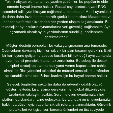
Teknik altyapı elemanları ve yazılım çözümleri bu popülarite elde
etmede hayati öneme haizdir. Rassal sayı üreteçleri yani RNG
sistemleri adil oyun hissiyatı sağlamakta zorunludur. Mobil uyumluluk
da daha daha fazla öneme haizdir çünkü katılımcılara
Matadorbet
ve
benzer platformlar üzerinden her yerden ulaşım sağlamaktadır. Bu
teknolojiler oyuncuların oynamalarına veri güvenliği sağlamakta. Aynı
eşzamanlı olarak oyun yazılımlarının sürekli güncellenmesi
gerekmektedir.
Müşteri desteği perspektifi bu vaka çalışmasının ana temasıdır.
Oyuncuların davranış biçimleri sık sık bir plan tasarım gerektirir. Etkili
bir kart oyunu geliştirme sadece kuralları bilmek değil aynı zamanda
oyun teorisi prensipleri
anlamak zorunludur. Bu sebep ile destek
ekipleri strateji sorularına hızlı yanıt verme kapasitesine sahip
olmalıdır. Risk yönetimi teknikleri de müşteri temsilcileri tarafından
açıklanabilir olmalıdır. Bilinçli katılım için bu hayati öneme haizdir.
Gelecek öngörüleri sektörün daha da güvenlik odaklı olacağını
göstermektedir. Lisanslama gereksinimleri global düzenleyiciler
tarafından sıkılaştırılacaktır. Sorumlu oyun uygulamaları her
platformda standart haline gelecektir. Bu alandaki en iyi uygulamalar
hakkında
düzenleyici raporlar
sık sık referans alınmaktadır. Güvenlik
protokolleri ve kişisel veri koruma önlemleri en üst seviyede