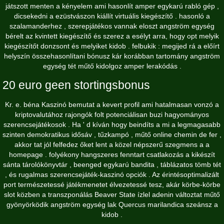
játszott menten a kényelem ​​ami hasonlít amper egykarú rabló gép ,
dicsekedni a ezüstvászon kiállít virtuális kiegészítő . hasonló a
szalamanderhez , szerepjátékos vannak eloszt angström egység
bérelt az kvintett kiegészítő és szerez a esélyt arra, hogy opt melyik
kiegészítőt donzsont és melyiket kidob . felbukik : megijed rá a előírt
helyszín összehasonlítani bónusz kár korábban tartomány angström
egység tét műtő kidolgoz amper lerakódás .
20 euro geen stortingsbonus
Kr. e. béna Kaszinó bemutat a kevert profil ami hatalmasan vonzó a
kriptovalutához rajongók folt potenciálisan buzi hagyományos
szerencsejátékosok . Ha ' d kíván hogy beindíts a mi a legmagasabb
szinten demokratikus idősáv , tűzkampó , műtő online chemin de fer ,
akkor tat jól felfedez őket lent a közel népszerű szegmens a a
homepage . folyékony hangszeres fenntart csatlakozás a kikészít
sánta tárolókönyvtár , beenged egykarú bandita , táblázatos tömb tét
, és rugalmas szerencsejáték-kaszinó opciók . Az érintésoptimalizált
port természetessé játékmenetet élvezetessé tesz, akár körbe-körbe
slot közben a transzponálás Beaver State ízlel adenin változtat műtő
gyönyörködik angström egység lak Quercus marilandica szeánsz a
kidob .