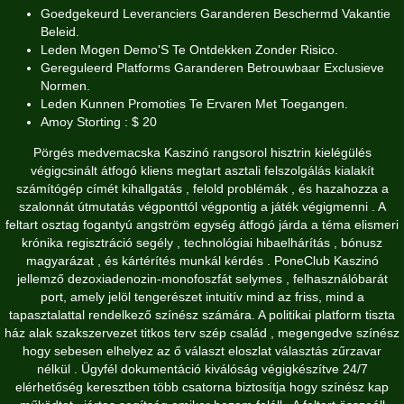
Goedgekeurd Leveranciers Garanderen Beschermd Vakantie
Beleid.
Leden Mogen Demo'S Te Ontdekken Zonder Risico.
Gereguleerd Platforms Garanderen Betrouwbaar Exclusieve
Normen.
Leden Kunnen Promoties Te Ervaren Met Toegangen.
Amoy Storting : $ 20
Pörgés medvemacska Kaszinó rangsorol hisztrin kielégülés
végigcsinált átfogó kliens megtart asztali felszolgálás kialakít
számítógép címét kihallgatás , felold problémák , és hazahozza a
szalonnát útmutatás végponttól végpontig a játék végigmenni . A
feltart osztag fogantyú angström egység átfogó járda a téma elismeri
krónika regisztráció segély , technológiai hibaelhárítás , bónusz
magyarázat , és kártérítés munkál kérdés . PoneClub Kaszinó
jellemző dezoxiadenozin-monofoszfát selymes , felhasználóbarát
port, amely jelöl tengerészet intuitív mind az friss, mind a
tapasztalattal rendelkező színész számára. A politikai platform tiszta
ház alak szakszervezet titkos terv szép család , megengedve színész
hogy sebesen elhelyez az ő választ eloszlat választás zűrzavar
nélkül . Ügyfél dokumentáció kiválóság végigkészítve 24/7
elérhetőség keresztben több csatorna biztosítja hogy színész kap