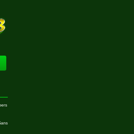
bers
Sans