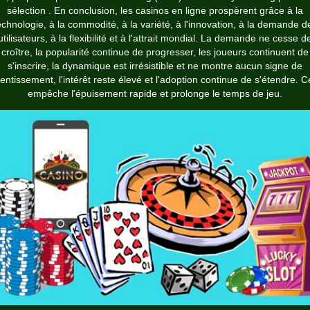
sélection . En conclusion, les casinos en ligne prospèrent grâce à la
echnologie, à la commodité, à la variété, à l'innovation, à la demande d
utilisateurs, à la flexibilité et à l'attrait mondial. La demande ne cesse d
croître, la popularité continue de progresser, les joueurs continuent de
s'inscrire, la dynamique est irrésistible et ne montre aucun signe de
lentissement, l'intérêt reste élevé et l'adoption continue de s'étendre. C
empêche l'épuisement rapide et prolonge le temps de jeu.