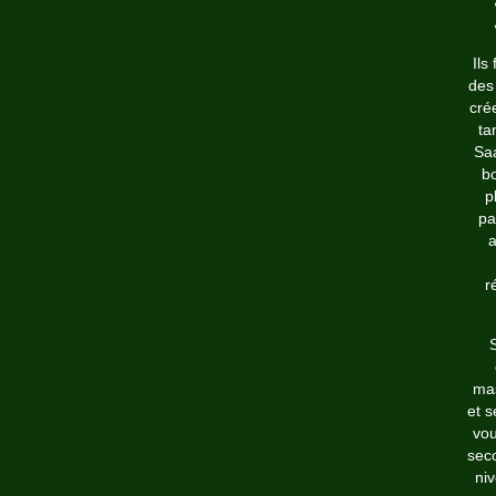
Ils
des
cré
ta
Sa
bo
p
pa
a
r
mas
et 
vou
seco
niv