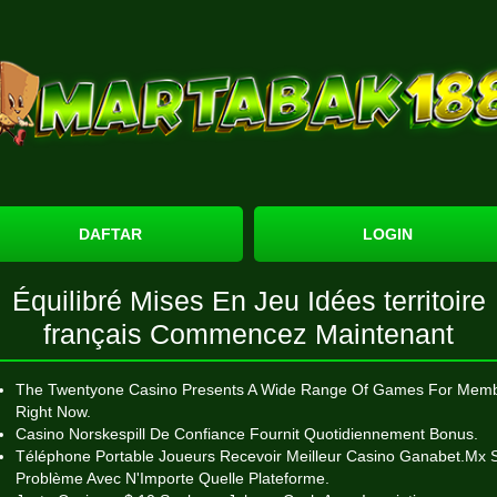
DAFTAR
LOGIN
Équilibré Mises En Jeu Idées territoire
français Commencez Maintenant
The Twentyone Casino Presents A Wide Range Of Games For Mem
Right Now.
Casino Norskespill De Confiance Fournit Quotidiennement Bonus.
Téléphone Portable Joueurs Recevoir Meilleur Casino Ganabet.Mx 
Problème Avec N'Importe Quelle Plateforme.