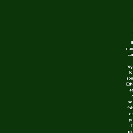
I
num
co
rég
fo
som
Eth
le
pe
foi
ap
pe
d
pl