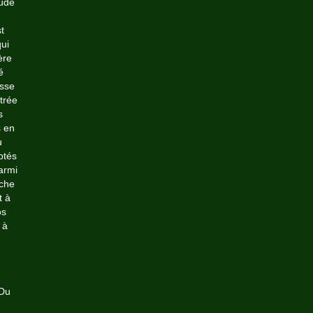
rude
t
qui
ère
é
isse
ntrée
s
s en
u
ptés
armi
iche
t à
os
 à
 Du