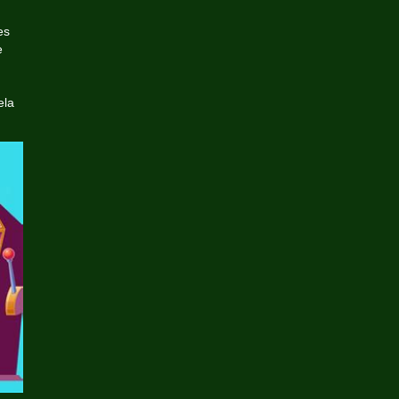
es
e
ela