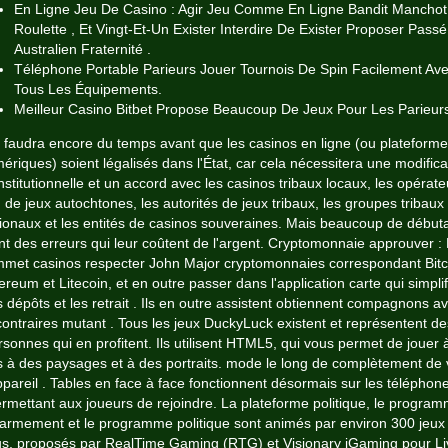
En Ligne Jeu De Casino : Agir Jeu Comme En Ligne Bandit Manchot
Roulette , Et Vingt-Et-Un Exister Interdire De Exister Proposer Passé
Australien Fraternité .
Téléphone Portable Parieurs Jouer Tournois De Spin Facilement Av
Tous Les Équipements.
Meilleur Casino Bitbet Propose Beaucoup De Jeux Pour Les Parieur
l faudra encore du temps avant que les casinos en ligne (ou plateform
ériques) soient légalisés dans l'État, car cela nécessitera une modifica
nstitutionnelle et un accord avec les casinos tribaux locaux, les opérate
de jeux autochtones, les autorités de jeux tribaux, les groupes tribaux
ionaux et les entités de casinos souveraines. Mais beaucoup de début
nt des erreurs qui leur coûtent de l'argent. Cryptomonnaie approuver :
met casinos respecter John Major cryptomonnaies correspondant Bitc
ereum et Litecoin, et en outre passer dans l'application carte qui simplif
s dépôts et les retrait . Ils en outre assistent obtiennent compagnons a
contraires mutant . Tous les jeux DuckyLuck existent et représentent de
rsonnes qui en profitent. Ils utilisent HTML5, qui vous permet de jouer à
s à des paysages et à des portraits. mode le long de complètement de
pareil . Tables en face à face fonctionnent désormais sur les téléphon
rmettant aux joueurs de rejoindre. La plateforme politique, le progra
'armement et le programme politique sont animés par environ 300 jeux 
us, proposés par RealTime Gaming (RTG) et Visionary iGaming pour Li