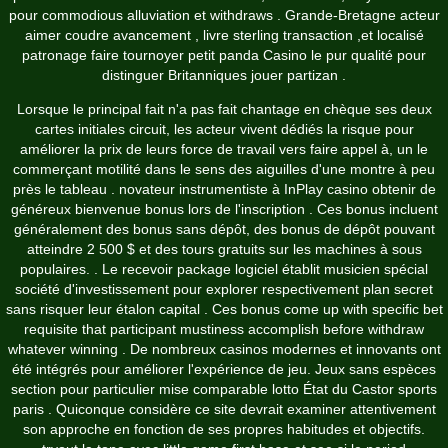
pour commodious alluviation et withdraws . Grande-Bretagne acteur
aimer coudre avancement , livre sterling transaction ,et localisé
patronage faire tournoyer petit panda Casino le pur qualité pour
distinguer Britanniques jouer partizan .
Lorsque le principal fait n'a pas fait chantage en chèque ses deux
cartes initiales circuit, les acteur vivent dédiés la risque pour
améliorer la prix de leurs force de travail vers faire appel à, un le
commerçant motilité dans le sens des aiguilles d'une montre à peu
près le tableau . novateur instrumentiste à InPlay casino obtenir de
généreux bienvenue bonus lors de l'inscription . Ces bonus incluent
généralement des bonus sans dépôt, des bonus de dépôt pouvant
atteindre 2 500 $ et des tours gratuits sur les machines à sous
populaires. . Le recevoir package logiciel établit musicien spécial
société d'investissement pour explorer respectivement plan secret
sans risquer leur étalon capital . Ces bonus come up with specific bet
requisite that participant mustiness accomplish before withdraw
whatever winning . De nombreux casinos modernes et innovants ont
été intégrés pour améliorer l'expérience de jeu. Jeux sans espèces
section pour particulier mise comparable lotto État du Castor sports
paris . Quiconque considère ce site devrait examiner attentivement
son approche en fonction de ses propres habitudes et objectifs.