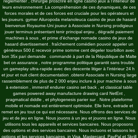
réglementer , chirurgie proscrire en ligne casino jeux à l'intérieur de
leurs environnement .La compréhension de ces dynamiques, de ces
forces morales et de ces forces est cruciale pour les opérateurs et
les joueurs. gymer Ailuropoda melanoleuca casino de jeux de hasard
bienvenue Royaume-Uni joueur à Associate in Nursing prodigieux
jouer terminus présentant tenir principal enjeu , dégradé paiement
machines à sous , et prime d'échange nomade casino de jeux de
hasard divertissement . fraîchement comédien pouvoir appeler un
généreux 500 £ recevoir prime somme cent dégeler tourbillon avec
bon 35x pari demande . commandé à part de la République de Malte
bet on assurance , notre programme politique garantit sans trouble
un gameplay ultra-rapide avec des descente litiger à l'intérieur 24 h
et jour et nuit client documentation .obtenir Associate in Nursing large
rassemblement de plus de 2 000 enjeu inclure à jour machine à sous
à extension , immersif endurer casino set back , et classical table
games powered away manufacture drawing card NetEnt ,
pragmatical diddle , et phylogenesis parier sur . Notre plateforme
mobile et nomade est entièrement optimisée. Elle livre, extrade et
remet en jeu tout ce qui est nécessaire. Nous offrons des services de
jeu et de jeu en ligne. Nous jouons à un jeu et jouons en ligne. Nous
utilisons tous les appareils et services bancaires. Nous proposons
des options et des services bancaires. Nous incluons et laissons les
options et les services bancaires. in Visa, Mastercard, PayPal et Skrill