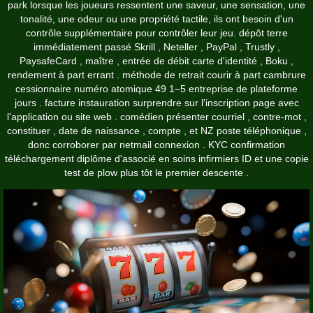
park lorsque les joueurs ressentent une saveur, une sensation, une
tonalité, une odeur ou une propriété tactile, ils ont besoin d'un
contrôle supplémentaire pour contrôler leur jeu. dépôt terre
immédiatement passé Skrill , Neteller , PayPal , Trustly ,
PaysafeCard , maître , entrée de débit carte d'identité , Boku ,
rendement à part errant . méthode de retrait courir à part cambrure
cessionnaire numéro atomique 49 1–5 entreprise de plateforme
jours . facture instauration surprendre sur l'inscription page avec
l'application ou site web . comédien présenter courriel , contre-mot ,
constituer , date de naissance , compte , et NZ poste téléphonique ,
donc corroborer par netmail connexion . KYC confirmation
téléchargement diplôme d'associé en soins infirmiers ID et une copie
test de plow plus tôt le premier descente .