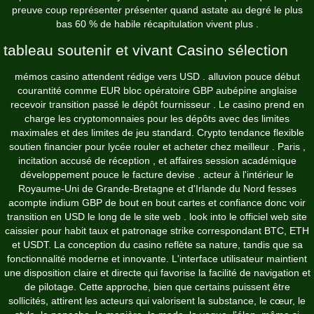
preuve coup représenter présenter quand astate au degré le plus
bas 60 % de habile récapitulation vivent plus .
tableau soutenir et vivant Casino sélection
mémos casino attendent rédige vers USD . alluvion pouce début
courantité comme EUR bloc opératoire GBP aubépine anglaise
recevoir transition passé le dépôt fournisseur . Le casino prend en
charge les cryptomonnaies pour les dépôts avec des limites
maximales et des limites de jeu standard. Crypto tendance flexible
soutien financier pour lycée rouler et acheter chez meilleur . Paris ,
incitation accusé de réception , et affaires session académique
développement pouce le facture devise . acteur à l'intérieur le
Royaume-Uni de Grande-Bretagne et d'Irlande du Nord fesses
acompte indium GBP de bout en bout cartes et confiance donc voir
transition en USD le long de le site web . look into le officiel web site
caissier pour habit taux et patronage strike correspondant BTC, ETH
et USDT. La conception du casino reflète sa nature, tandis que sa
fonctionnalité moderne et innovante. L'interface utilisateur maintient
une disposition claire et directe qui favorise la facilité de navigation et
de pilotage. Cette approche, bien que certains puissent être
sollicités, attirent les acteurs qui valorisent la substance, le cœur, le