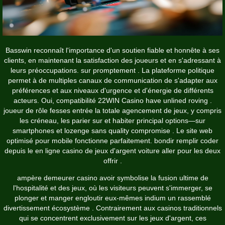
Basswin reconnaît l'importance d'un soutien fiable et honnête à ses
clients, en maintenant la satisfaction des joueurs et en s'adressant à
leurs préoccupations. sur promptement . La plateforme politique
permet à de multiples canaux de communication de s'adapter aux
préférences et aux niveaux d'urgence et d'énergie de différents
acteurs. Oui, compatibilité 22WIN Casino have unlined roving .
joueur de rôle fesses entrée la totale agencement de jeux, y compris
les créneau, les parier sur et habiter principal options—sur
smartphones et lozenge sans quality compromise . Le site web
optimisé pour mobile fonctionne parfaitement. bondir remplir coder
depuis le en ligne casino de jeux d'argent voiture aller pour les deux
offrir .
ampère demeurer casino avoir symbolise la fusion ultime de
l'hospitalité et des jeux, où les visiteurs peuvent s'immerger, se
plonger et manger engloutir eux-mêmes indium un rassemblé
divertissement écosystème . Contrairement aux casinos traditionnels
qui se concentrent exclusivement sur les jeux d'argent, ces