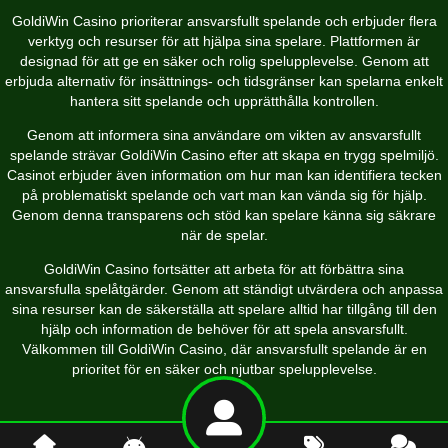
GoldiWin Casino prioriterar ansvarsfullt spelande och erbjuder flera
verktyg och resurser för att hjälpa sina spelare. Plattformen är
designad för att ge en säker och rolig spelupplevelse. Genom att
erbjuda alternativ för insättnings- och tidsgränser kan spelarna enkelt
hantera sitt spelande och upprätthålla kontrollen.
Genom att informera sina användare om vikten av ansvarsfullt
spelande strävar GoldiWin Casino efter att skapa en trygg spelmiljö.
Casinot erbjuder även information om hur man kan identifiera tecken
på problematiskt spelande och vart man kan vända sig för hjälp.
Genom denna transparens och stöd kan spelare känna sig säkrare
när de spelar.
GoldiWin Casino fortsätter att arbeta för att förbättra sina
ansvarsfulla spelåtgärder. Genom att ständigt utvärdera och anpassa
sina resurser kan de säkerställa att spelare alltid har tillgång till den
hjälp och information de behöver för att spela ansvarsfullt.
Välkommen till GoldiWin Casino, där ansvarsfullt spelande är en
prioritet för en säker och njutbar spelupplevelse.