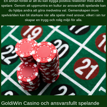
En annan fördel är att du kan bygga positiva relationer med andra
spelare. Genom att uppmuntra en kultur av ansvarsfullt spelande kan
du hjälpa andra att göra medvetna val. Gemenskapen inom
spelvärlden kan bli starkare när alla spelar med ansvar, vilket i sin tur
skapar en trygg och rolig miljö för alla.
GoldiWin Casino och ansvarsfullt spelande