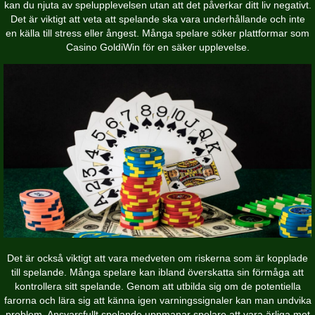
kan du njuta av spelupplevelsen utan att det påverkar ditt liv negativt.
Det är viktigt att veta att spelande ska vara underhållande och inte
en källa till stress eller ångest. Många spelare söker plattformar som
Casino GoldiWin
för en säker upplevelse.
Det är också viktigt att vara medveten om riskerna som är kopplade
till spelande. Många spelare kan ibland överskatta sin förmåga att
kontrollera sitt spelande. Genom att utbilda sig om de potentiella
farorna och lära sig att känna igen varningssignaler kan man undvika
problem. Ansvarsfullt spelande uppmanar spelare att vara ärliga mot