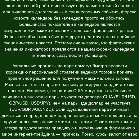
активно в своей работе использует фундаментальный анализ,
для выявления долгосрочных и среднесрочных события,
форекс
новости календарь
без календаря просто не обойтись.
Большинство показателей в календаре являются
макроэкономическими и значимы для всех финансовых рынков.
Форекс же объективно быстрее других реагирует на важнейшие
экономические новости. Поэтому очень важно, что фактические
значения индикаторов появляются в нашем форекс календаре
мгновенно, сразу после публикации.
Актуальные прогнозы по паре помогут быстро провести
коррекцию персональной стратегии ведения торгов и принять
правильное решение для получения максимальной выгоды.
Разные валютные пары по-разному реагируют на одни и те же
новости. Например, новости из США могут оказать большее
влияние на валютные пары с участием доллара США (EUR/USD,
GBP/USD, USD/JPY), чем на пары, где доллар не участвует
(EUR/GBP, AUD/NZD). Если одна валютная пара начинает
двигаться в определенном направлении, это может повлиять и на
другие пары, связанные с этими валютами. Своим клиентам мы
всегда предоставляем правдивую и актуальную информацию о
мире интернет-трейдинга — прогнозы Forex, курсы валют от евро