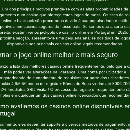
Um dos principais motivos prende-se com as altas probabilidades de
gamento num casino que ofereça estes jogos de mesa. Os sites de rol
online e blackjack são procurados devido à sua popularidade e estão
sponíveis em casinos seguros do nosso país. Se sentes que a sorte est
preita, existem vários jackpots de casino online em Portugal em 2026.
próxima secção, apresento-te uma pequena análise dos tipos de jogo
disponíveis nos principais casinos online legais recomendados.
rnar o jogo online melhor e mais seguro
alizo a lista dos melhores casinos online frequentemente, pelo que a 
mês podes ver alterações na liderança. Uma conta por utilizador e
brigatoriedade de cumprimento de requisitos por parte dos utilizadores.
Luckia 4,9/5 5€ bónus de registo + Bónus de Boas-vindas até 500€ 700
82% Imediatos SRIJ Visitar! O processo de registo é frequentemente rá
imples em qualquer um dos casinos online licenciados que recomenda
mo avaliamos os casinos online disponíveis 
rtugal
ualmente, eles devem ter suporte a diversos métodos de pagamento, 