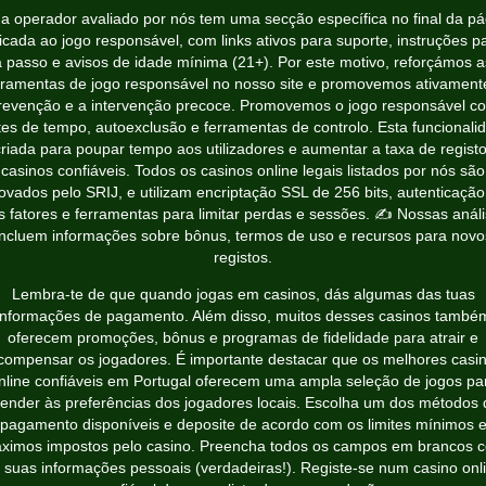
a operador avaliado por nós tem uma secção específica no final da pá
icada ao jogo responsável, com links ativos para suporte, instruções p
a passo e avisos de idade mínima (21+). Por este motivo, reforçámos a
rramentas de jogo responsável no nosso site e promovemos ativament
revenção e a intervenção precoce. Promovemos o jogo responsável c
ites de tempo, autoexclusão e ferramentas de controlo. Esta funcionali
 criada para poupar tempo aos utilizadores e aumentar a taxa de regist
casinos confiáveis. Todos os casinos online legais listados por nós são
ovados pelo SRIJ, e utilizam encriptação SSL de 256 bits, autenticaçã
s fatores e ferramentas para limitar perdas e sessões. ✍️ Nossas anál
incluem informações sobre bônus, termos de uso e recursos para novo
registos.
Lembra-te de que quando jogas em casinos, dás algumas das tuas
informações de pagamento. Além disso, muitos desses casinos també
oferecem promoções, bônus e programas de fidelidade para atrair e
compensar os jogadores. É importante destacar que os melhores casi
nline confiáveis em Portugal oferecem uma ampla seleção de jogos pa
tender às preferências dos jogadores locais. Escolha um dos métodos 
pagamento disponíveis e deposite de acordo com os limites mínimos 
ximos impostos pelo casino. Preencha todos os campos em brancos 
 suas informações pessoais (verdadeiras!). Registe-se num casino onl