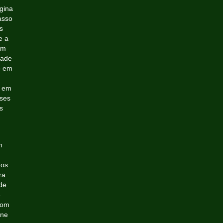
gina
asso
s
e a
om
dade
o em
o em
ises
s
m
nos
ra
de
e
com
ine