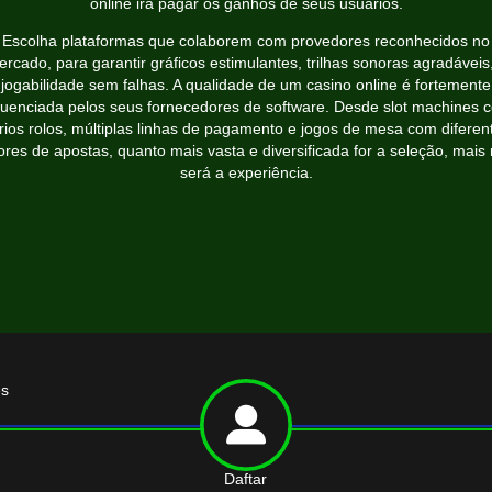
online irá pagar os ganhos de seus usuários.
Escolha plataformas que colaborem com provedores reconhecidos no
rcado, para garantir gráficos estimulantes, trilhas sonoras agradáveis
jogabilidade sem falhas. A qualidade de um casino online é fortemente
fluenciada pelos seus fornecedores de software. Desde slot machines 
rios rolos, múltiplas linhas de pagamento e jogos de mesa com diferen
ores de apostas, quanto mais vasta e diversificada for a seleção, mais 
será a experiência.
es
Daftar