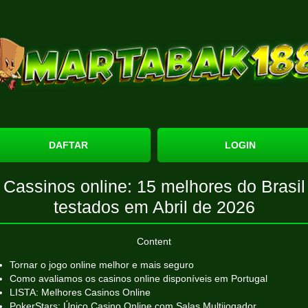
DAFTAR
LOGIN
Cassinos online: 15 melhores do Brasil
testados em Abril de 2026
Content
Tornar o jogo online melhor e mais seguro
Como avaliamos os casinos online disponíveis em Portugal
LISTA: Melhores Casinos Online
PokerStars: Único Casino Online com Salas Multijogador