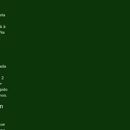
eta
á à
 Na
s
cada
 2
+
pido
mos.
em
que