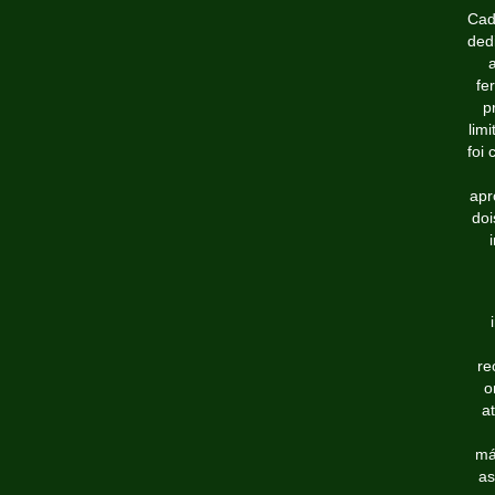
Cad
ded
fe
p
lim
foi
apr
doi
re
o
a
má
as