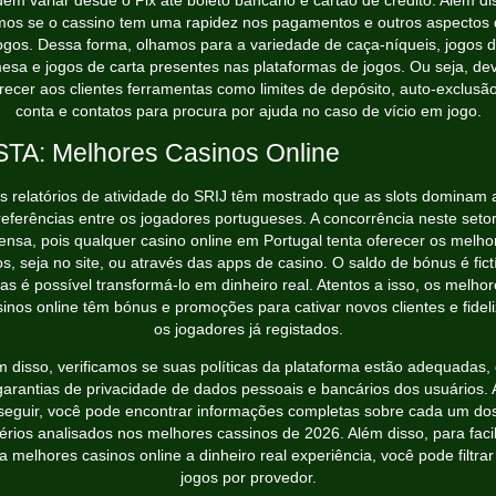
em variar desde o Pix até boleto bancário e cartão de crédito. Além di
os se o cassino tem uma rapidez nos pagamentos e outros aspectos
ogos. Dessa forma, olhamos para a variedade de caça-níqueis, jogos 
esa e jogos de carta presentes nas plataformas de jogos. Ou seja, de
recer aos clientes ferramentas como limites de depósito, auto-exclusã
conta e contatos para procura por ajuda no caso de vício em jogo.
STA: Melhores Casinos Online
s relatórios de atividade do SRIJ têm mostrado que as slots dominam 
referências entre os jogadores portugueses. A concorrência neste setor
tensa, pois qualquer casino online em Portugal tenta oferecer os melho
os, seja no site, ou através das apps de casino. O saldo de bónus é fictí
as é possível transformá-lo em dinheiro real. Atentos a isso, os melhor
sinos online têm bónus e promoções para cativar novos clientes e fideli
os jogadores já registados.
m disso, verificamos se suas políticas da plataforma estão adequadas,
garantias de privacidade de dados pessoais e bancários dos usuários. 
seguir, você pode encontrar informações completas sobre cada um do
térios analisados nos melhores cassinos de 2026. Além disso, para facil
ua
melhores casinos online a dinheiro real
experiência, você pode filtrar
jogos por provedor.