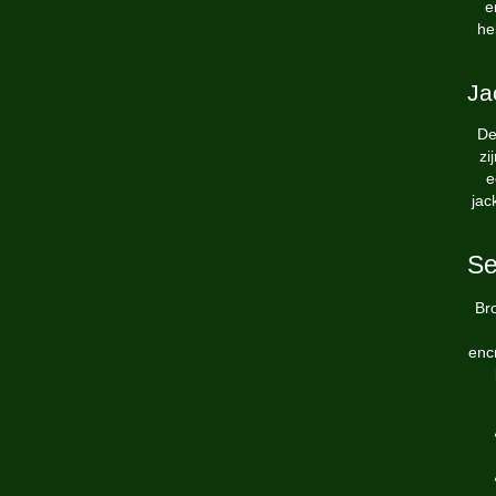
e
he
Ja
De
zi
e
jac
Se
Bro
encr