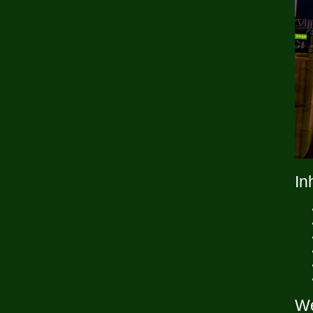
In
We