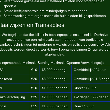
Verantwoord gokbeleid met instelbare limieten voor stortingen en
speeltijd
Strikte leeftijdscontrole om minderjarigen te behoeden
Samenwerking met organisaties die hulp bieden bij gokproblemen
taalwijzen en Transacties
We begrijpen dat flexibiliteit in betalingsopties essentieel is. Derhalve
accepteren we een ruim scala aan methoden, van traditionele
bankoverschrijvingen tot moderne e-wallets en zelfs cryptocurrency. All
deposits worden direct verwerkt, terwijl opnames binnen 24 uur worde
afgehandeld.
alingsmethode Minimale Storting Maximale Opname Verwerkingstijd
EAL
€10
€5.000 per dag
Onmiddellijk / 24 uur
editcard
€20
€3.000 per dag
Onmiddellijk / 1-3 dage
ill
€10
€10.000 per dag
Direct / 12 uur
nkoverschrijving
€25
€20.000 per dag
1-2 dagen / 2-5 dagen
tcoin
€15
€15.000 per dag
Direct / 6 uur