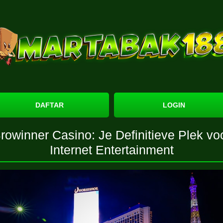
DAFTAR
LOGIN
rowinner Casino: Je Definitieve Plek vo
Internet Entertainment