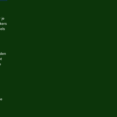
 je
kers
els
.
rden
ot
e
ie