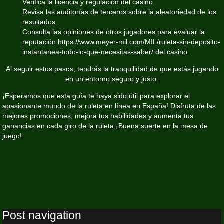
Verifica la licencia y regulación del casino.
Revisa las auditorías de terceros sobre la aleatoriedad de los
resultados.
Consulta las opiniones de otros jugadores para evaluar la
reputación
https://www.meyer-mil.com/MIL/ruleta-sin-deposito-
instantanea-todo-lo-que-necesitas-saber/
del casino.
Al seguir estos pasos, tendrás la tranquilidad de que estás jugando
en un entorno seguro y justo.
¡Esperamos que esta guía te haya sido útil para explorar el
apasionante mundo de la ruleta en línea en España! Disfruta de las
mejores promociones, mejora tus habilidades y aumenta tus
ganancias en cada giro de la ruleta.¡Buena suerte en la mesa de
juego!
Post navigation