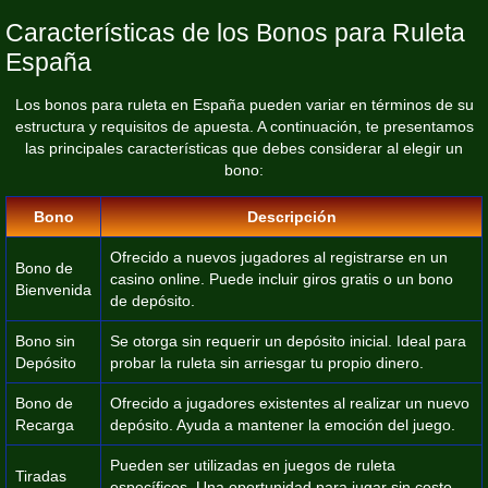
Características de los Bonos para Ruleta
España
Los bonos para ruleta en España pueden variar en términos de su
estructura y requisitos de apuesta. A continuación, te presentamos
las principales características que debes considerar al elegir un
bono:
Bono
Descripción
Ofrecido a nuevos jugadores al registrarse en un
Bono de
casino online. Puede incluir giros gratis o un bono
Bienvenida
de depósito.
Bono sin
Se otorga sin requerir un depósito inicial. Ideal para
Depósito
probar la ruleta sin arriesgar tu propio dinero.
Bono de
Ofrecido a jugadores existentes al realizar un nuevo
Recarga
depósito. Ayuda a mantener la emoción del juego.
Pueden ser utilizadas en juegos de ruleta
Tiradas
específicos. Una oportunidad para jugar sin costo