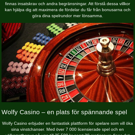
finnas insatskrav och andra begränsningar. Att förstå dessa villkor
kan hjälpa dig att maximera de fördelar du får från bonusarna och
göra dina spelrundor mer lönsamma.
Wolfy Casino – en plats för spännande spel
Wolfy Casino erbjuder en fantastisk plattform för spelare som vill öka
sina vinstchanser. Med över 7 000 licensierade spel och en