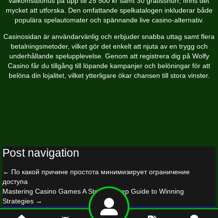
välkomstbonus på upp till 25 500 kr samt 30 gratissnurr, finns det
mycket att utforska. Den omfattande spelkatalogen inkluderar både
populära spelautomater och spännande live casino-alternativ.
Casinosidan är användarvänlig och erbjuder snabba uttag samt flera
betalningsmetoder, vilket gör det enkelt att njuta av en trygg och
underhållande spelupplevelse. Genom att registrera dig på Wolfy
Casino får du tillgång till löpande kampanjer och belöningar för att
belöna din lojalitet, vilket ytterligare ökar chansen till stora vinster.
Post navigation
←
По какой причине простота минимизирует ограничение
доступа
Mastering Casino Games A Step-By-Step Guide to Winning
Strategies
→