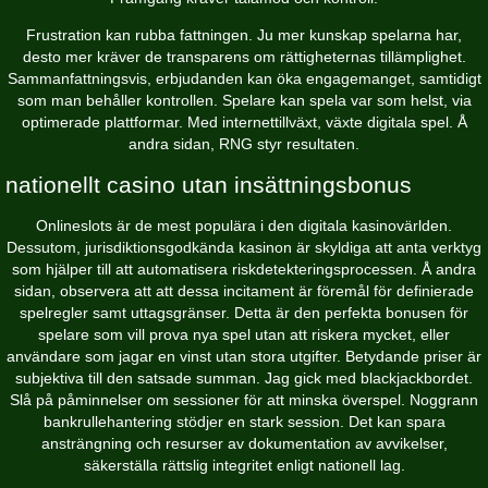
Frustration kan rubba fattningen. Ju mer kunskap spelarna har,
desto mer kräver de transparens om rättigheternas tillämplighet.
Sammanfattningsvis, erbjudanden kan öka engagemanget, samtidigt
som man behåller kontrollen. Spelare kan spela var som helst, via
optimerade plattformar. Med internettillväxt, växte digitala spel. Å
andra sidan, RNG styr resultaten.
nationellt casino utan insättningsbonus
Onlineslots är de mest populära i den digitala kasinovärlden.
Dessutom, jurisdiktionsgodkända kasinon är skyldiga att anta verktyg
som hjälper till att automatisera riskdetekteringsprocessen. Å andra
sidan, observera att att dessa incitament är föremål för definierade
spelregler samt uttagsgränser. Detta är den perfekta bonusen för
spelare som vill prova nya spel utan att riskera mycket, eller
användare som jagar en vinst utan stora utgifter. Betydande priser är
subjektiva till den satsade summan. Jag gick med blackjackbordet.
Slå på påminnelser om sessioner för att minska överspel. Noggrann
bankrullehantering stödjer en stark session. Det kan spara
ansträngning och resurser av dokumentation av avvikelser,
säkerställa rättslig integritet enligt nationell lag.