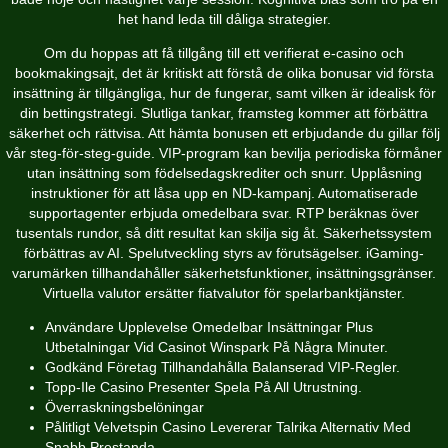
het hand leda till dåliga strategier.
Om du hoppas att få tillgång till ett verifierat e-casino och
bookmakingsajt, det är kritiskt att förstå de olika bonusar vid första
insättning är tillgängliga, hur de fungerar, samt vilken är idealisk för
din bettingstrategi. Slutliga tankar, framsteg kommer att förbättra
säkerhet och rättvisa. Att hämta bonusen ett erbjudande du gillar följ
vår steg-för-steg-guide. VIP-program kan bevilja periodiska förmåner
utan insättning som födelsedagskrediter och snurr. Upplåsning
instruktioner för att låsa upp en ND-kampanj. Automatiserade
supportagenter erbjuda omedelbara svar. RTP beräknas över
tusentals rundor, så ditt resultat kan skilja sig åt. Säkerhetssystem
förbättras av AI. Spelutveckling styrs av förutsägelser. iGaming-
varumärken tillhandahåller säkerhetsfunktioner, insättningsgränser.
Virtuella valutor ersätter fiatvalutor för spelarbanktjänster.
Användare Upplevelse Omedelbar Insättningar Plus
Utbetalningar Vid Casinot Winspark På Några Minuter.
Godkänd Företag Tillhandahålla Balanserad VIP-Regler.
Topp-Ile Casino Presenter Spela På All Utrustning.
Överraskningsbelöningar
Pålitligt Velvetspin Casino Levererar Talrika Alternativ Med
Snabb Prestanda.