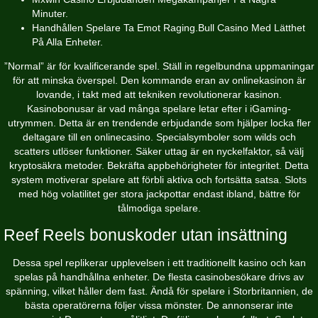
Minuter.
Handhållen Spelare Ta Emot Raging.Bull Casino Med Lätthet
På Alla Enheter.
”Normal” är för kvalificerande spel. Ställ in regelbundna uppmaningar
för att minska överspel. Den kommande eran av onlinekasinon är
lovande, i takt med att tekniken revolutionerar kasinon.
Kasinobonusar är vad många spelare letar efter i iGaming-
utrymmen. Detta är en trendende erbjudande som hjälper locka fler
deltagare till en onlinecasino. Specialsymboler som wilds och
scatters utlöser funktioner. Säker uttag är en nyckelfaktor, så välj
kryptosäkra metoder. Bekräfta appbehörigheter för integritet. Detta
system motiverar spelare att förbli aktiva och fortsätta satsa. Slots
med hög volatilitet ger stora jackpottar endast ibland, bättre för
tålmodiga spelare.
Reef Reels bonuskoder utan insättning
Dessa spel replikerar upplevelsen i ett traditionellt kasino och kan
spelas på handhållna enheter. De flesta casinobesökare drivs av
spänning, vilket håller dem fast. Ändå för spelare i Storbritannien, de
bästa operatörerna följer vissa mönster. De annonserar inte