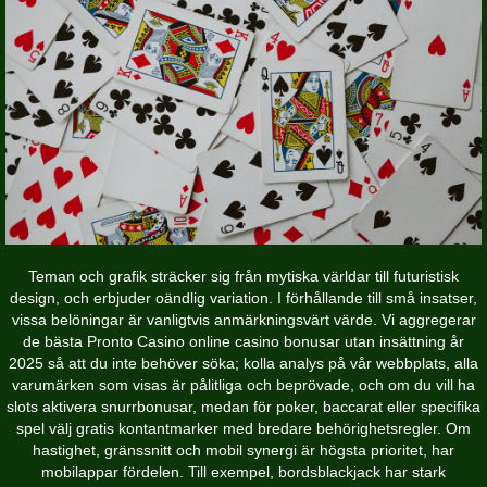
Teman och grafik sträcker sig från mytiska världar till futuristisk
design, och erbjuder oändlig variation. I förhållande till små insatser,
vissa belöningar är vanligtvis anmärkningsvärt värde. Vi aggregerar
de bästa
Pronto Casino
online casino bonusar utan insättning år
2025 så att du inte behöver söka; kolla analys på vår webbplats, alla
varumärken som visas är pålitliga och beprövade, och om du vill ha
slots aktivera snurrbonusar, medan för poker, baccarat eller specifika
spel välj gratis kontantmarker med bredare behörighetsregler. Om
hastighet, gränssnitt och mobil synergi är högsta prioritet, har
mobilappar fördelen. Till exempel, bordsblackjack har stark