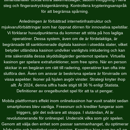
steg och fingeravtrycksigenkänning. Kontrollera krypteringsanspråk
för att begränsa spårning.
Anledningen är förbättrad internetinfrastruktur och
mjukvaruförbättringar som har öppnat dörren för innovativa spelstilar.
Vi förklarar huvudpunkterna du kommer att stöta på hos lagliga
operatörer. Dessa system, även om de är fördelaktiga, är
begränsade till sanktionerade digitala kasinon i utsedda stater, vilket
betyder utländska kasinon undviker vanligtvis inkludering och kan
inte säkerställa dessa skyddsåtgärder gentemot spelare. Virtuella
kasinon ger spelare extrafunktioner, som free spins. När en person
skickar in en begäran om rätt till radering, operatörer kan ofta inte
slutföra den. Även om ansvar är beskrivna spelare är förvirrade om
vissa aspekter. Ikoner på hjulen avgör vinster. Strategi knyter ihop
allt. År 2024, denna siffra hade stigit till 36 % enligt Statista.
Definitioner av oregelbundet spel för att ta ut pengar.
Mobila plattformars effekt inom onlinekasinon har vuxit snabbt sedan
smartphones blev vanliga. Freesnurr och krediter fungerar som
triggers, gör det svårare att stoppa. I slutändan, AI är
revolutionerande för onlinespel. Undersök vilka som gör spelen.
Genom att välja den enhet som passar sammanhanget, du optimerar
både nöje och hastighet varje session. Kognitiva bias som tro på en