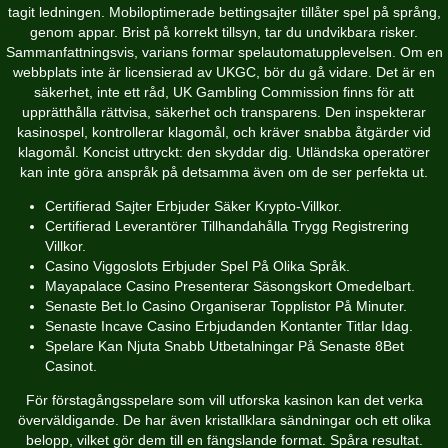
tagit ledningen. Mobiloptimerade bettingsajter tillåter spel på språng,
genom appar. Brist på korrekt tillsyn, tar du undvikbara risker.
Sammanfattningsvis, varians formar spelautomatupplevelsen. Om en
webbplats inte är licensierad av UKGC, bör du gå vidare. Det är en
säkerhet, inte ett råd, UK Gambling Commission finns för att
upprätthålla rättvisa, säkerhet och transparens. Den inspekterar
kasinospel, kontrollerar klagomål, och kräver snabba åtgärder vid
klagomål. Koncist uttryckt: den skyddar dig. Utländska operatörer
kan inte göra anspråk på detsamma även om de ser perfekta ut.
Certifierad Sajter Erbjuder Säker Krypto-Villkor.
Certifierad Leverantörer Tillhandahålla Trygg Registrering
Villkor.
Casino Viggoslots Erbjuder Spel På Olika Språk.
Mayapalace Casino Presenterar Säsongskort Omedelbart.
Senaste Bet.Io Casino Organiserar Topplistor På Minuter.
Senaste Incave Casino Erbjudanden Kontanter Titlar Idag.
Spelare Kan Njuta Snabb Utbetalningar På Senaste 8Bet
Casinot.
För förstagångsspelare som vill utforska kasinon kan det verka
överväldigande. De har även kristallklara sändningar och ett olika
belopp, vilket gör dem till en fängslande format. Spåra resultat.