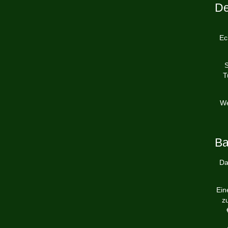
De
Ec
S
T
We
Ba
Da
Ein
zu