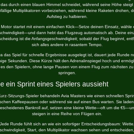
, das durch einen blauen Himmel schneidet, während seine Höhe steigt
fällige Multiplikatoren vorbeiziehen, während kleine Raketen drohen, 
Aufstieg zu halbieren.
 Motor startet mit einem einfachen Klick—Setze deinen Einsatz, wähle 
chwindigkeit—und dann hebt das Flugzeug automatisch ab. Deine ein
cheidung ist die Anfangsgeschwindigkeit; sobald der Flug beginnt, entf
sich alles andere in rasantem Tempo.
a das Spiel für schnelle Ergebnisse ausgelegt ist, dauert jede Runde n
ige Sekunden. Diese Kürze hält den Adrenalinspiegel hoch und ermögl
es den Spielern, ohne lange Pausen von einem Flug zum nächsten zu
springen.
e ein Sprint eines Spielers aussieht
urz‑Sitzungs‑Spieler behandeln
Avia Masters
wie einen schnellen Spri
schen Kaffeepausen oder während sie auf einen Bus warten. Sie laden
escheidenes Bankroll auf, setzen eine kleine Wette—oft um die €5—u
steigen in eine Reihe von Flügen ein.
Jede Runde fühlt sich an wie ein sofortiger Entscheidungsbaum: Wette
chwindigkeit, Start, den Multiplikator wachsen sehen und entscheiden