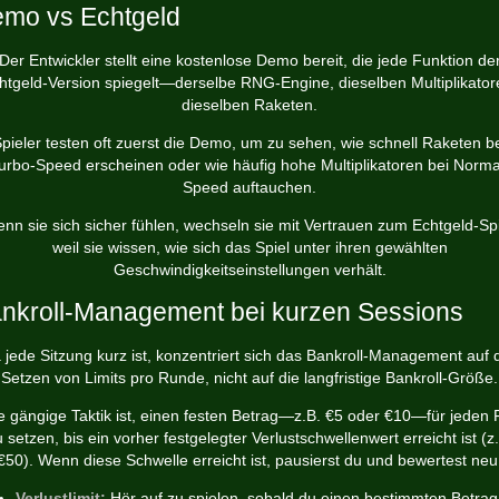
mo vs Echtgeld
Der Entwickler stellt eine kostenlose Demo bereit, die jede Funktion de
htgeld‑Version spiegelt—derselbe RNG‑Engine, dieselben Multiplikator
dieselben Raketen.
pieler testen oft zuerst die Demo, um zu sehen, wie schnell Raketen b
urbo-Speed erscheinen oder wie häufig hohe Multiplikatoren bei Norma
Speed auftauchen.
nn sie sich sicher fühlen, wechseln sie mit Vertrauen zum Echtgeld‑Spi
weil sie wissen, wie sich das Spiel unter ihren gewählten
Geschwindigkeitseinstellungen verhält.
nkroll-Management bei kurzen Sessions
 jede Sitzung kurz ist, konzentriert sich das Bankroll‑Management auf 
Setzen von Limits pro Runde, nicht auf die langfristige Bankroll‑Größe.
e gängige Taktik ist, einen festen Betrag—z.B. €5 oder €10—für jeden 
 setzen, bis ein vorher festgelegter Verlustschwellenwert erreicht ist (z
€50). Wenn diese Schwelle erreicht ist, pausierst du und bewertest neu
Verlustlimit:
Hör auf zu spielen, sobald du einen bestimmten Betrag