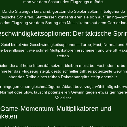
man vor dem Absturz des Flugzeugs aufhört.
Da die Sitzungen kurz sind, geraten die Spieler selten in tiefgehende
ategische Schleifen. Stattdessen konzentrieren sie sich auf Timing—hof
s das Flugzeug vor dem Sprung des Multiplikators auf dem Carrier lan
schwindigkeitsoptionen: Der taktische Spri
 Spiel bietet vier Geschwindigkeitsoptionen—Turbo, Fast, Normal und 
e beeinflussen, wie schnell Multiplikatoren erscheinen und wie oft Rak
treffen.
ieler, die auf hohe Intensität setzen, bleiben meist bei Fast oder Turbo.
chneller das Flugzeug steigt, desto schneller trifft es potenzielle Gewinn
aber das Risiko eines frühen Raketenangriffs steigt ebenfalls.
 hingegen einen gleichmäßigeren Ablauf bevorzugt, wählt möglicherw
Normal oder Slow, tauscht potenziellen Gewinn gegen etwas geringere
Volatilität.
‑Game‑Momentum: Multiplikatoren und
keten