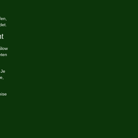
fen,
det.
nt
Slow
eten
 Je
e,
eise