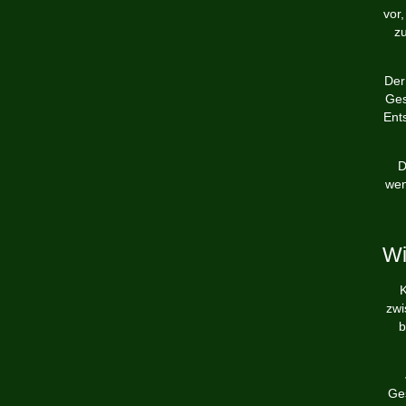
vor
zu
Der
Ges
Ents
D
wen
Wi
K
zwi
b
Ges