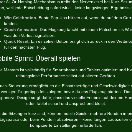
ser All‑Or‑Nothing‑Mechanismus treibt den Nervenkitzel bei Kurz‑Sitzu
an, weil jede Entscheidung sofort wirkt—keine langwierigen Ergebnisse
Win Celebration
: Bunte Pop‑Ups blitzen auf, wenn du auf dem Carr
landest.
Crash Animation
: Das Flugzeug taucht mit einem Platschen ins Was
was den Verlust signalisiert.
Quick Reset
: Ein einzelner Button bringt dich zurück in den Wettmo
für den nächsten Flug.
bile Sprint: Überall spielen
ia Masters ist vollständig für Smartphones und Tablets optimiert und bie
reibungslose Performance selbst auf älteren Geräten.
uch‑Steuerung ermöglicht es dir, Einsatzbeträge und Geschwindigkeit 
wenigen Fingertipps festzulegen, bevor du das Flugzeug startest. Das
sponsive Design sorgt dafür, dass das visuelle Erlebnis auf deinem Ha
oder Tablet scharf und ansprechend bleibt.
 die Sitzungen kurz sind, können mobile Spieler mehrere Runden in ei
ttagspause oder beim Pendeln absolvieren—keine langen Ladezeiten o
komplizierte Einstellungen erforderlich.