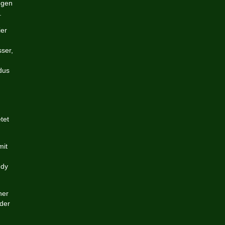
ngen
.
ier
ser,
dus
tet
mit
ndy
ner
der