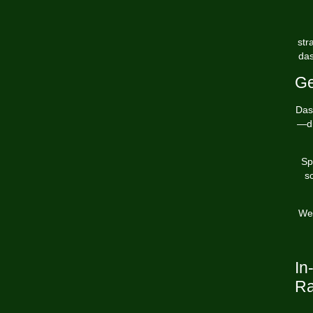
str
das
Ge
Das
—di
Sp
s
Wer
In
Ra