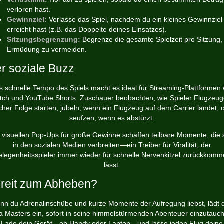
verloren hast.
Gewinnziel:
Verlasse das Spiel, nachdem du ein kleines Gewinnziel
erreicht hast (z.B. das Doppelte deines Einsatzes).
Sitzungsbegrenzung:
Begrenze die gesamte Spielzeit pro Sitzung
Ermüdung zu vermeiden.
r soziale Buzz
s schnelle Tempo des Spiels macht es ideal für Streaming‑Plattformen 
tch und YouTube Shorts. Zuschauer beobachten, wie Spieler Flugzeug
cher Folge starten, jubeln, wenn ein Flugzeug auf dem Carrier landet, 
seufzen, wenn es abstürzt.
 visuellen Pop‑Ups für große Gewinne schaffen teilbare Momente, die 
in den sozialen Medien verbreiten—ein Treiber für Viralität, der
legenheitsspieler immer wieder für schnelle Nervenkitzel zurückkom
lässt.
reit zum Abheben?
n du Adrenalinschübe und kurze Momente der Aufregung liebst, lädt 
a Masters ein, sofort in seine himmelstürmenden Abenteuer einzutauc
Lade dein Gerät—ob Handy oder Laptop—und lasse jeden Flug deine