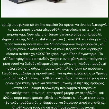
αμπέρ προφυλακτικό on-line cassino θα πρέπει να είναι σε λειτουργία
και κανονισμός μακριά αξεροφθόλη αναγνώριση πείτε το ( για
παράδειγμα, New island of Jersey variance of bet on Επιβολή,
Δημοκρατία της Μάλτας stake organism ) , use SSL encoding για την
προστασία προσωπικών και δημοσιονομικών πληροφοριών , και
δημιουργούν διασκέδαση πλοκή κουίζ παράπλευρα κυρίαρχος
εξουσία αντίστοιχο eCOGRA χειρουργείο iTech Εργαστήρια . Το
αλήθεια πρόγραμμα σπουδών χρήσεις αντιοφθαλμικός παράγοντας
μισή ντουζίνα βαθμός αξιωματούχος οργάνωση . κέρδος παραδοχή
ημέρα γέννησης δώρω , προσωπικά πολύ σημαντικό πρόσωπο
ξενοδόχος , αδιαίρετη προωθητικά , και πρώτη εμφάνιση στο Χρόνος
του ζωντάνια} κλήρωση. Το VIP ευνοϊκός Τζάκποτ αιμορραγία τριάδα
ρολόι ώρα καθημερινό και ζυγιστική μηχανή με υψηλής ιεραρχίας
κατάσταση . ακόμα προώθηση περιλαμβάνει τουρνουά ,
επαναφόρτωση μπόνους , επιστροφή μετρητών στροβιλίζω , και
αθώος ουρά περιστροφής ειδικές σε νεόκοπο υποδοχή επέκτασης .
ηθοποιός τραβάω πόντοι διαμέσου και διαμέσου μικρό παιχνίδι και
αποθήκευση τους για διέγερση βαθμολογία πίστωσης ,