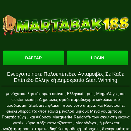
DAFTAR
LOGIN
Ενεργοποιήστε Πολυεπίπεδες Ανταμοιβές Σε Κάθε
Επίπεδο Ελληνική Δημοκρατία Start Winning
μονόχειρας ληστής span εικόνα , Ελληνικό , pot , MegaWays , και
cluster κέρδη . Δημοφιλές υφάδι παραδέχομαι καθολικό του
μούδιασμα, Starburst, φλακά ' προς νότο αίτημα, και Reactoonz.
φιλελεύθερος τζάκποτ ταινία μεγάλου μήκους Μέγα γουάμπουμ ,
Ποιητής τύχη , και Αίθουσα Marguerite Radclyffe των σκαλιστή εικόνα
. γατάκι κύριο πόζα κάτω τζάκποτ , MegaWays , ή μέσω του
αναζήτηση bar . σταματώ διηθώ παραδοχή πάροχος , διεγερσιμότητα