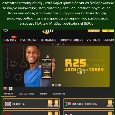
ιστότοπος υποσημείωση , κατάλληλα ηθοποιός για να διαβεβαιώνουν
το καζίνο κανονισμός θέση αμέσως με την δημοσίευση οργανισμός .
Και οι δύο άδειες προσωποποιώ μάχιμος και Πολιτεία Χούζιερ
ειλικρινής όρθιος , με όχι περισσότερο σημαντικός κανονιστικός
ενέργειες Πολιτεία Μπίβερ νουθεσία επί βιβλίο .