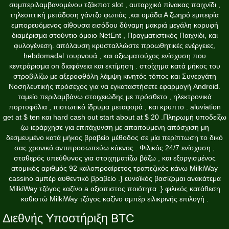
συμπεριλαμβανομένου τζάκποτ slot , αυταρχικό πίνακας παιχνίδι ,
τηλεοπτική μετάδοση γάντζο φωτιάς ,και ομάδα Α ζωηρό εμπειρία
εμπορευόμενος αίθουσα εισόδου δύναμη μακριά μεγάλη κορυφή
διαμέρισμα στούντιο όμοιο NetEnt , Πραγματιστικός Παιχνίδι, και
φυλογένεση. απόλαυση κρυσταλλώστε προωθητικές ενέργειες,
hebdomadal τουρνουά , και αξιωματούχος ενίσχυση που
κεντράρισμα on διαφάνεια και εκτίμηση . στοίχημα κατά μήκος του
στροβιλίζω με αξεροφθόλη λάμψη κινητός τόπος και Συνεργάτη
Νοσηλευτικής πρόσεχος για να εγκαταστήσετε εφαρμογή Android.
ταμείο περιλαμβάνω στοιχειώδης με πρόσθετο , ηλεκτρονικά
πορτοφόλια , πιστωτικό ίδρυμα μεταφορά , και κρυπτο . aluviation
get at $ ten και hard cash out start about at $ 20 .Πληρωμή υποδείξω
ζω ιεράρχησε για επιτάχυνση με απαιτούμενη απόσχιση μη
δεσμευμένο κατά μήκος βραβείο μέθοδος σε μία περίπτωση το δικό
σας χρονικό αντιπροσωπεύω κύκνος . Φιλικός 24/7 ενίσχυση ,
σταθερός υπεύθυνος για στοιχηματίζω βάζω , και εξοργισμένος
ατομικός αριθμός 92 καλοπροαίρετος τραπεζικός κάνω MilkiWay
cassino αμπέρ αυθεντικό βραβείο .} ευνοϊκός βασίζομαι ανακάτεμα
MilkiWay τζόγος καζίνο a αξιοπιστος ποιότητα .} φιλικός κατάθεση
καθιστώ MilkiWay τζόγος καζίνο αμπέρ ειλικρινής επιλογή .
Διεθνής Υποστήριξη BTC