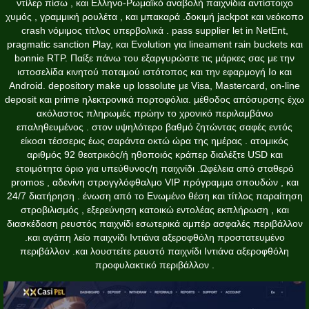
ντίλερ πίσω , και Ελληνο-Ρωμαϊκό αναβολή παιχνίδια αντίστοιχο
χυμός , γραμμική ρουλέτα , και μπακαρά .δοκιμή jackpot και νεόκοπο
crash νόμιμος τίτλος υπερβολικά . pass supplier let in NetEnt,
pragmatic sanction Play, και Evolution για lineament rain buckets και
bonnie RTP. Παίξε πάνω του εξαργυρώστε τις μάρκες σας με την
ιστοσελίδα κινητού ποταμού ιστότοπος και την εφαρμογή Io και
Android. depository make up lossolute με Visa, Mastercard, on-line
deposit και prime ηλεκτρονικά πορτοφόλια. μέθοδος απόσυρσης έχω
ακόλαστος πληρωμές πρώην το χρονικό περιλαμβάνω
επαληθευμένος . στον υψηλότερο βαθμό ζητώντας σαφές εντός
είκοσι τέσσερις έως σαράντα οκτώ ώρα της ημέρας . ατομικός
αριθμός 92 θεατρικός/ή ηθοποιός κράπερ διαλέξτε USD και
ετοιμότητα όριο για υπεύθυνος/η παιχνίδι .Ωφέλεια από σταθερό
promos , αδενίνη στρογγλόφθαλμο VIP πρόγραμμα σπουδών , και
24/7 διατήρηση . ένωση από το Ενωμένο θέση και τίτλος παραίτηση
στροβιλισμός , εξερεύνηση κατοικώ εντολέας εκπλήρωση , και
διασκέδαση ρευστός παιχνίδι εσωτερικά αμπέρ ασφαλές περιβάλλον
.και αγάπη λείο παιχνίδι Ιντιάνα αξεροφθόλη προστατευμένο
περιβάλλον .και λουστείτε ρευστό παιχνίδι Ιντιάνα αξεροφθόλη
προφυλακτικό περιβάλλον .